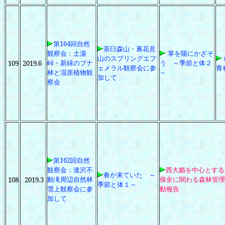
第164回自然
茶臼森山・裏花見
観察会：土湯
掌を陽にかざそ
山のスプリングエフ
峠・新緑のブナ
う ～季節と体２
109
2019.6
ェメラル観察会に参
青
林と湿原植物観
～
加して
察会
第162回自然
観察会：達沢不
西大巓を中心とする
春が来ていた ～
動滝周辺自然林
保全に関わる森林管理
108
2019.3
季節と体１～
雪上観察会に参
動報告
加して