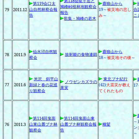
第118
会龍ヶ岳と
第119
会口太
鹿狼山から
鳩峰峠植林地観察会
山自然林察会報
19
～
被災地の悲し
合
79
2011.12
報告
告
み
～
こ
歌集・鳩峰の若木
仙水沼自然観
鹿狼山から
放射能の食物連鎖
78
2011.9
察
会
18
～
被災地その後
～
米沢 斜平山
東北ブナ紀行
ノウゼンカズラの
77
2011.6
新緑と春の花巡
(42)
大震災が教え
17
果実
り観察会
てくれたもの
第114
回鬼面
第114
回鬼面山東
～
山東山麓ブナ林
山麓ブナ林観察会報
種髪
76
2011.3
ン
観察会
告
～