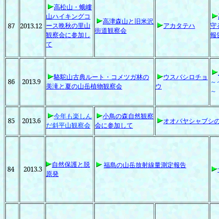
高松山・蛾嶁
山ハイキングコ
高津森山と旧米沢
ース晩秋の里山
アカタテハ
守
87
2013.12
街道観察会
観察会に参加し
報
て
駱駝山古典ルート・コメツガ林の
ウスバシロチョ
86
2013.9
～
美滝と夏の山岳植物観察会
ウ
～
今年も楽しん
小鳥の森自然観察
85
2013.6
オオバヤシャブシ
だ斜平山観察会
会に参加して
自然保護と脱
福島の山岳放射線量測定報告
84
2013.3
原発