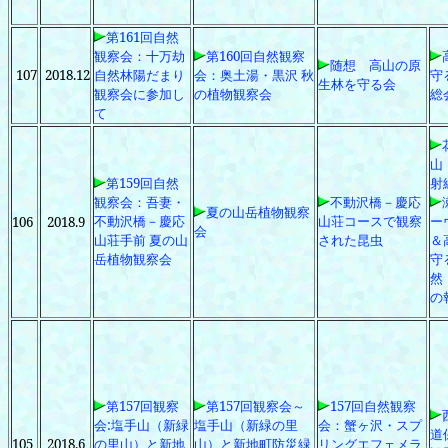
第161回自然
観察会：十万劫
第160回自然観察
随想 高山の原
107
2018.12
自然林陽だまり
会：奥土湯・黒沢 秋
守
生林を守る会
観察会に参加し
の植物観察会
総
て
山
第159回自然
射
観察会：吾妻・
不動沢橋－慶応
夏の山岳植物観察
不動沢橋－慶応
山荘コースで観察
ー
106
2018.9
会
山荘手前 夏の山
された昆虫
＆
岳植物観察会
守
然
の
第157回観察
第157回観察会～
157回自然観察
会:塩手山（新緑
塩手山（新緑の里
会：蟹ヶ沢・スプ
道
105
2018.6
の里山）と新地
山）と新地町防災緑
リングエフェメラ