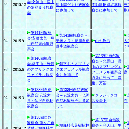
会:女神山・里山
95
2015.12
里山陽だまり観察会
不動滝周辺紅葉観
守
の陽だまり観察
に参加して
察会に参加して
期
会
第141回観察
第141回観察会～
会:安達太良・烏
安達太良・烏川自然
山の教示
人
94
2015.9
川自然遊歩道観
遊歩道観察会
く
察会
第139回自然観
第140回観察
察会～北霊山・霊
会:斜平山・米沢
斜平山のスプリン
山のスプリングエ
のスプリングエ
グエフェメラル観察
93
2015.6
フェメラル観察会
察
フェメラル観察
会に参加して
必死に登って、満
会
腹、万福
第138回自然
第138回自然観察
観察会:安達太
会～安達太良・仏沢
クラシックコー
92
2015.3
良・仏沢自然林
自然林観察会に参加
スを滑る
在
観察会
して
第136回自然
第137回自然観
観察会:龍ヶ岳自
鳩峰峠広葉樹植林
察会～弁天山、里
91
2014.12
然林と鳩峰峠の
守