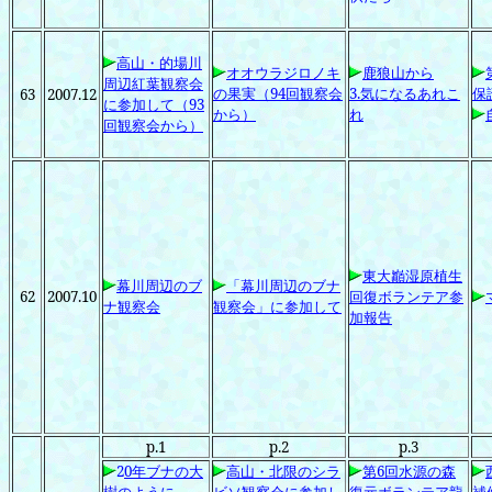
高山・的場川
オオウラジロノキ
鹿狼山から
周辺紅葉観察会
の果実（94
回観察会
3.
気になるあれこ
保
63
2007.12
に参加して（93
から）
れ
回観察会から）
東大巓湿原植生
幕川周辺のブ
「幕川周辺のブナ
62
2007.10
回復ボランテア参
ナ観察会
観察会」に参加して
加報告
p.1
p.2
p.3
2
0
年ブナの大
高山・北限のシラ
第6
回水源の森