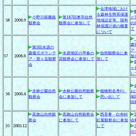
会津地域におけ
る森林生態系保護
小野川探勝路
第187
回奥羽自然
と
58
2006.9
地域設定等、国有
観察会
観察会に参加して
の
林保護計画の概要
て
について
森
第5
回水源の
ア
森復元ボランテ
水原地区の早春の
自然観察会に参
57
2006.6
加
ア・龍ヶ岳観察
花観察会に参加して
加して
会
ヶ
し
水林公園自然
水林公園自然観察
植物和名考(
Ⅰ）
お
56
2006.4
観察会
会に参加して
思い出して
保
回
高旗山自然観
高旗山自然観察会
西吾妻・白布峠
察会
に参加して
紅葉観察会に参加
会
55
2005.12
して
画