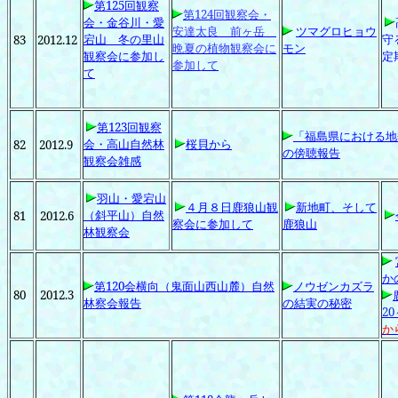
第125
回観察
第124
回観察会・
会・金谷川・愛
安達太良 前ヶ岳
ツマグロヒョウ
宕山 冬の里山
守
83
2012.12
晩夏の植物観察会に
モン
観察会に参加し
定
参加して
て
第123
回観察
「福島県における地
会・高山自然林
桜貝から
82
2012.9
の傍聴報告
観察会雑感
羽山・愛宕山
４月８日鹿狼山観
新地町、そして
（斜平山）自然
81
2012.6
察会に参加して
鹿狼山
林観察会
か
第120
会横向（鬼面山西山麓）自然
ノウゼンカズラ
80
2012.3
林察会報告
の結実の秘密
20
か