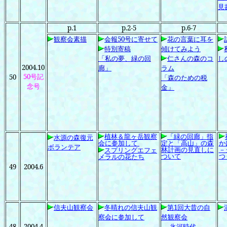
見
p.1
p.2-5
p.6-7
観察
会素描
会報50
号に寄せて
花の言葉に耳を
特別寄稿
傾けてみよう
「私の夢、緑の回
仁さんの森のコ
し
2004.10
廊」
ラム
50
号記
50
「森のための税
念号
金」
植林＆龍ヶ岳観察
「
緑の回廊」指
水源の森復元
会に参加して
定と「高山」の森
か
ボランテア
林計画の見直しに
－
スプリングエフェ
ついて
つ
メラルの花たち
49
2004.6
信夫山観察会
冬晴れの信夫山観
第1
回大昔の自
察会に参加して
然観察会
48
2004.4
-
氷河時代-