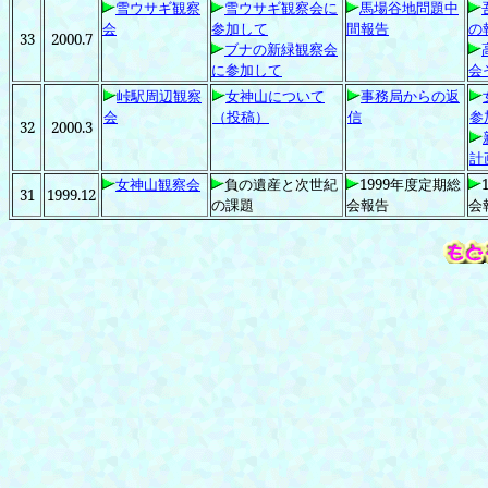
雪ウサギ観察
雪ウサギ観察会に
馬場谷地問題中
会
参加して
間報告
の
33
2000.7
ブナの新緑観察会
に参加して
会
峠駅周辺観察
女神山について
事務局からの返
会
（投稿）
信
参
32
2000.3
計
女神山観察会
負の遺産と次世紀
1999
年度定期総
31
1999.12
の課題
会報告
会