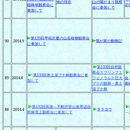
地の現在
山の陽だまり観察
植林地観察会に
定
会に参加して
参加して
第135回早稲沢夏の山岳植物観察会
我が家の動物記
90
2014.9
に参加して
第133回自然観
察会スプリンフエ
第133回奥土湯ブナ林観察会に参
89
2014.6
フェメラルと巨大
会
加して
ブナの観察－奥土
新
湯ブナ林
第132回高湯～不動沢登山道周辺自
タラヨウ
88
2014.4
然林雪上観察会に参加して
～