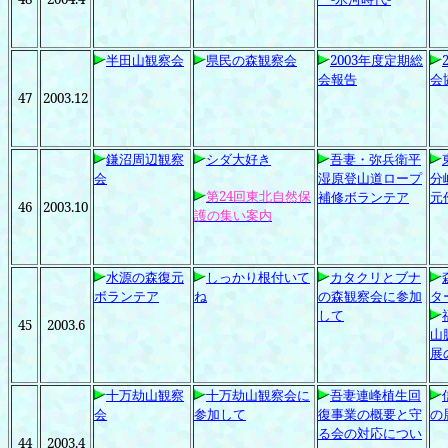
半田山観察会
県民の森観察会
2003
年度定期総
会報告
会
47
2003.12
鎌沼周辺観察
シダ大好き
吾妻・弥兵衛平
会
湿原登山道ロープ
分
第24
回東北自然保
補修ボランテア
元
46
2003.10
護の集い案内
水源の森復元
しっかり根付いて
カタクリとブナ
ボ
ランテア
ね
の森観察会に参加
タ
して
45
2003.6
山
展
十万劫山観察
十万劫山観察会に
吾妻連峰植生回
会
参加して
復事業の概要と守
の
る会の対応につい
44
2003.4