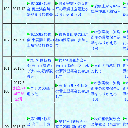
第155回観察
特別寄稿・弥兵衛
鹿狼山から42～
103
2017.12
会:奥土湯自然林
平の環境保全活動を
守
津波跡地の植物～
陽だまり観察会
ふりかえる（5)
総
特別寄稿・弥兵
第153回観察
東吾妻山夏の山岳
衛平の環境保全活
生
会:東吾妻山夏の
植物観察会に参加し
102
2017.9
動をふりかえる
お
山岳植物観察会
て
（4）
報
第151回観察
第151回観察会～
会:高山（瀬峰）
高山（瀬峰）ブナ林
里山の自然に包
衛
101
2017.6
ブナ林の新緑観
の新緑観察会に参加
まれて
動
察会
して
（
2017.3
特別寄稿・弥兵
高山山麓・仁田沼
創立30
ブナの大樹が
衛平の環境保全活
衛
の雪上観察会に参加
100
周年記
逝った
動をふりかえる
動
して
念号
（3）
（
第149回観察
秋の植物観察会
第149回観察会～
会:高子二十境
と芋煮会（高倉新
衛
99
2016.12
高子20境 里山観察