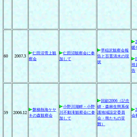
暖
早稲沢観察会報
仁田沼雪上観
仁田沼観察会に参
60
2007.3
告と百貫清水の現
察会
加して
状
視
告
回顧2006
（記念
小野川湖畔・小野
碑・森林生態系保
磐梯熱海ケヤ
川不動滝観察会
に参
護地域設定委員
59
2006.12
キの森観察会
会
加して
会・熊たちの災
難）