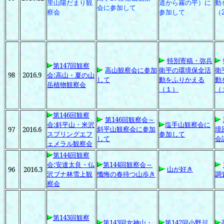
里山陽だまり観
道から霧の平）に
動
会に参加して
察会
参加して
（
特別寄稿・弥兵
第147回観察
高山観察会に参加
衛平の環境保全活
衛
98
2016.9
会:高山・夏の山
して
動をふりかえる
動
岳植物観察会
（１）
（
第146回観察
第146回観察会～
会:斜平山・米沢
塩手山観察会に
斜平山観察会に参加
境
97
2016.6
スプリングエフ
参加して
して
会
ェメラル観察会
第144回観察
会:安達太良・仏
第144回観察会～
山が好き
96
2016.3
沢ブナ林雪上観
懺悔の春待つ山歩き
調
察会
第143回観察
第143回女神山・
第142回小野川