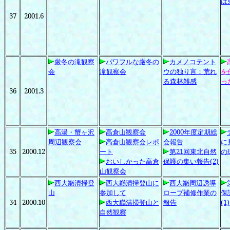
は
37
2001.6
厳冬の滝観察
パワフルな厳冬の
カメノコテント
会
滝観察会
ウの独り言：荒れ
を
る森林雑感
っ
36
2001.3
高湯・蟹ヶ沢
高倉山観察会
2000
年度定期総
周辺観察会
高倉山観察会レポ
会報告
に
35
2000.12
ート
第21
回東北自然
の
おいしかった高倉
保護の集い報告(2)
山観察会
西大巓清掃登
西大巓清掃登山に
西大巓周辺誘導
山
参加して
ロープ補修作業の
保
34
2000.10
西大巓清掃登山と
報告
(1)
自然観察