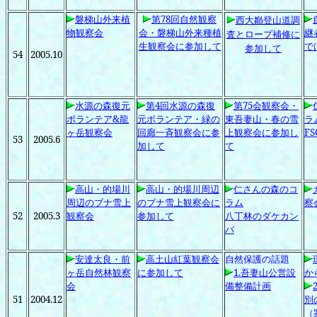
磐梯山外来植
第78
回自然観察
西大巓登山道調
物観察会
会・磐梯山外来種植
継
査とロープ補修に
生観察会に参加して
で
参加して
54
2005.10
水源の森復元
第4
回水源の森復
第75
会観察会・
ボランテア&
龍
元ボランテア・緑の
東吾妻山・春の雪
ラ
ヶ岳観察会
回廊一斉観察会に参
上観察会に参加し
FS
53
2005.6
加して
て
高山・的場川
高山・的場川周辺
仁さんの森のコ
周辺のブナ雪上
のブナ雪上観察会に
ラム
察
52
2005.3
観察会
参加して
八丁林のダケカン
バ
安達太良・前
高土山紅葉観察会
自然保護の話題
ヶ岳自然林観察
に参加して
1.
吾妻山公営設
か
会
備整備計画
2
51
2004.12
別
（