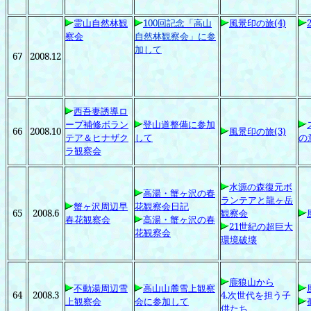
霊山自然林観
100
回記念「高山
風景印の旅(4)
察会
自然林観察会」に参
加して
67
2008.12
西吾妻誘導ロ
ープ補修ボラン
登山道整備に参加
66
2008.10
風景印の旅(3)
テア＆ヒナザク
して
の
ラ観察会
水源の森復元ボ
高湯・蟹ヶ沢の春
ランテアと龍ヶ岳
蟹ヶ沢周辺早
花観察会日記
65
2008.6
観察会
春花観察会
高湯・蟹ヶ沢の春
21
世紀の超巨大
花観察会
環境破壊
鹿狼山から
不動湯周辺雪
高山山麓雪上観察
64
2008.3
4.
次世代を担う子
上観察会
会に参加して
供たち