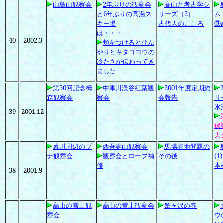
山鳥山
観察会
2
年ぶりの観察会
高山と考古学シ
と6
年ぶりの高湯ス
リーズ（2
）
ム
キー場
古代人のこころ
③
は・・・
40
2002.3
頬をつけるとひん
やりとキタゴヨウの
冷たさが伝わってき
ました
第50
回記念栂
中津川渓谷紅葉観
2001
年度定期総
森観察会
察会
会報告
リ
氷
39
2001.12
保
大
幕川周辺のブ
西吾妻山観察会
馬場谷地問題の
ナ観察会
観察会とロープ補
その後
(1)
修
本
38
2001.9
高山の雪上観
高山の雪上観察会
蟹ヶ沢の春
察会
ウ