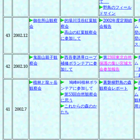
て
野鳥のフィール
ドサイン
御在所山観察
的場川渓谷紅葉観
2002
年度定期総
会
察会
会報告
ム
高山の紅葉観察会
登
43
2002.12
に参加して
登
ス
鬼面山親子観
西吾妻誘導ロープ
第
23
回東北自然
察会
補修ボランテアに参
保護の集い宮城大
ム
42
2002.10
加して
会参加報告
「
「
植林と龍ヶ岳
鳩峰峠植林ボラ
裏磐梯野鳥の森
観察会
ンテアに参加して
観察会レポート
第53
回自然観察会
ム
に思う
観
これからの森のか
用
41
2002.7
たち