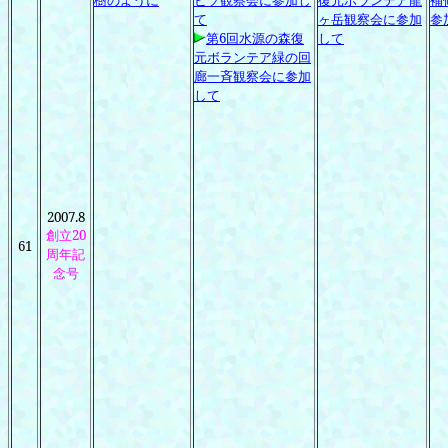
樹のように
ビソ観察会に参加し
復元ボランテア龍
補
て
ヶ岳観察会に参加
参
第6
回水源の森復
して
元ボランテア緑の回
廊一斉観察会に参加
して
2007.8
創立
20
61
周年記
念号