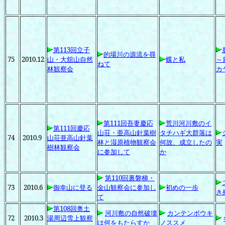
第113
回立子
的場川の源流を尋
75
2010.12
山・大舘山自然
蝶と私
～
ねて
林観察会
カ
第111
回吾妻慶応
荒川河川敷のイ
第111
回慶応
山荘・亜高山針葉樹
タチハギ大群落は
74
2010.9
山荘亜高山針葉
林と湿原植物観察会
何故、成立したの
実
樹林観察会
に参加して
か
第110
回裏磐梯・
73
2010.6
御幸山に登る
金山観察会に参加し
初めの一歩
き
て
第108
回奥土
河川敷の自然破壊
カンテンボウキ
72
2010.3
湯周辺雪上観察
は何をもたらすか
ノススメ