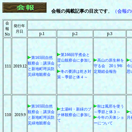
会報の掲載記事の目次です
。
（会報の
会
発行年
報
月日
p.1
p.2
p.3
No
第166回芋煮会と
第165回自然
霊山観察会に参加し
高山の原生林を
観察会：講演会
て
守る会 20１9年
今
111
2019.12
と新地町埒浜防
冬の要諦は乾き対
定期総会報告
思
災緑地観察会
策～季節と体４～
第165回自然
秋は風邪を使う
土湯峠・新緑のブ
観察会：講演会
～季節と体３～
110
2019.9
ナ林観察会に参加し
と新地町埒浜防
今年の天体ショ
月
て
災緑地観察会
ーについて