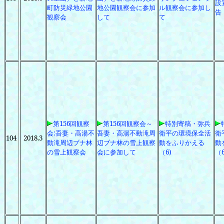
設
町防災緑地公園
地公園観察会に参加
ル観察会に参加し
告
観察会
して
て
第156回観察
第156回観察会～
特別寄稿・弥兵
会:吾妻・高湯不
吾妻・高湯不動滝周
衛平の環境保全活
衛
104
2018.3
動滝周辺ブナ林
辺ブナ林の雪上観察
動をふりかえる
動
の雪上観察会
会に参加して
（6)
（6