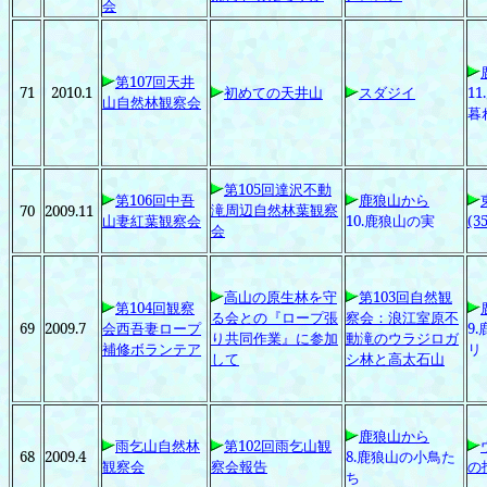
会
第107
回天井
71
2010.1
初めての天井山
スダジイ
11.
山自然林観察会
暮
第105
回達沢不動
第106
回中吾
鹿狼山から
滝周辺自然林葉観察
70
2009.11
山妻紅葉観察会
10.
鹿狼山の実
(35
会
高山の原生林を守
第103
回自然観
第104
回観察
る会との『ロープ張
察会：浪江室原不
69
2009.7
会西吾妻ロープ
9.
り共同作業』に参加
動滝のウラジロガ
補修ボランテア
リ
して
シ林と高太石山
鹿狼山から
雨乞山自然林
第102
回雨乞山観
68
2009.4
8.
鹿狼山の小鳥た
観察会
察会報告
の
ち