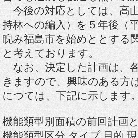
今後の対応としては、高山
持林への編入）を５年後（
睨み福島市を始めととする
と考えております。
なお、決定した計画は、各
きますので、興味のある方
につては、下記に示します
機能類型別面積の前回計画
機能類型区分 タイプ 目的 