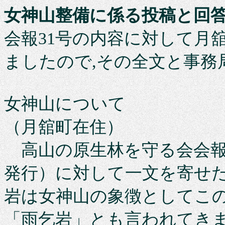
女神山整備に係る投稿と回
会報31号の内容に対して月
ましたので,その全文と事務
女神山につ
（月舘町在住）
高山の原生林を守る会会報
発行）に対して一文を寄せ
岩は女神山の象徴としてこ
「雨乞岩」とも言われてき