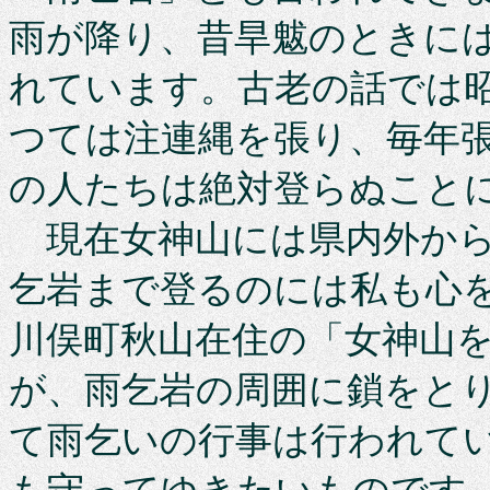
雨が降り、昔旱魃のときに
れています。古老の話では
つては注連縄を張り、毎年
の人たちは絶対登らぬこと
現在女神山には県内外から
乞岩まで登るのには私も心
川俣町秋山在住の「女神山
が、雨乞岩の周囲に鎖をと
て雨乞いの行事は行われて