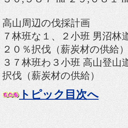
高山周辺の伐採計画
７林班な１、２小班 男沼林
２０％択伐（薪炭材の供給
３７林班わ３小班 高山登山
択伐（薪炭材の供給）
トピック目次へ