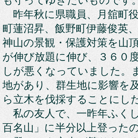
も守ってゆきたいものです
昨年秋に県職員、月舘町役
町蓮沼昇、飯野町伊藤俊英
神山の景観・保護対策を山
が伸び放題に伸び、３６０
しが悪くなっていました。
地があり、群生地に影響を
ら立木を伐採することにし
私の友人で、一昨年ふくし
百名山」に半分以上登った