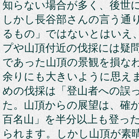
知らない場合が多く、後世
しかし長谷部さんの言う通
るもの」ではないとはいえ
プや山頂付近の伐採には疑
であった山頂の景観を損な
余りにも大きいように思え
めの伐採は「登山者への誤
た。山頂からの展望は、確
百名山」を半分以上も登っ
られます。しかし山頂が素