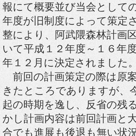
報にて概要並び当会として
年度が旧制度によって策定
整により、阿武隈森林計画
いて平成１２年度～１６年
年１２月に決定されました
前回の計画策定の際は原案
きたところでありますが、
起の時期を逸し、反省の残
かし計画内容は前回計画と
合でも進展も後退も無い状