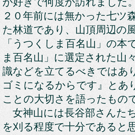
が好きで何度か訪れました
２０年前には無かった七ツ
た林道であり、山頂周辺の
「うつくしま百名山」の本
ま百名山」に選定された山
識などを立てるべきではあ
ゴミになるからです』とあ
ことの大切さを語ったも
女神山には長谷部さんたち
を刈る程度で十分であると