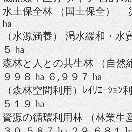
水土保全林 （国土保全） 災害
ha
（水源涵養） 渇水緩和・水質保
５ ha
森林と人との共生林 （自然
９９８ ha ６,９９７ ha
（森林空間利用）ﾚｲﾘｴｰｼｮﾝ利用
５１９ ha
資源の循環利用林 （林業生
３０,５８７ ha ２９,６８１ h