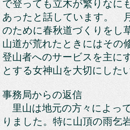
で登っても立木が繁りなに
あったと話しています。 
のために春秋道づくりをし
山道が荒れたときにはその
登山者へのサービスを主に
とする女神山を大切にした
事務局からの返信
里山は地元の方々によって
りました。特に山頂の雨乞