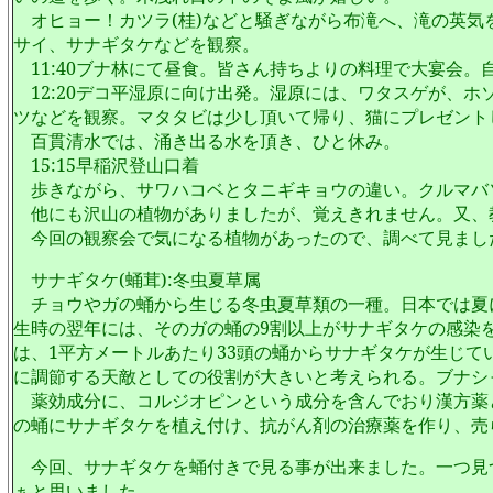
オヒョー！カツラ
(
桂
)
などと騒ぎながら布滝へ、滝の英気
サイ、サナギタケなどを観察。
11:40
ブナ林にて昼食。皆さん持ちよりの料理で大宴会。
12:20
デコ平湿原に向け出発。湿原には、ワタスゲが、ホ
ツなどを観察。マタタビは少し頂いて帰り、猫にプレゼント
百貫清水では、涌き出る水を頂き、ひと休み。
15:15
早稲沢登山口着
歩きながら、サワハコベとタニギキョウの違い。クルマバ
他にも沢山の植物がありましたが、覚えきれません。又、
今回の観察会で気になる植物があったので、調べて見まし
サナギタケ
(
蛹茸
):
冬虫夏草属
チョウやガの蛹から生じる冬虫夏草類の一種。日本では夏
生時の翌年には、そのガの蛹の
9
割以上がサナギタケの感染
は、
1
平方メートルあたり
33
頭の蛹からサナギタケが生じて
に調節する天敵としての役割が大きいと考えられる。ブナシ
薬効成分に、コルジオピンという成分を含んでおり漢方薬
の蛹にサナギタケを植え付け、抗がん剤の治療薬を作り、売
今回、サナギタケを蛹付きで見る事が出来ました。一つ見
ぁと思いました。