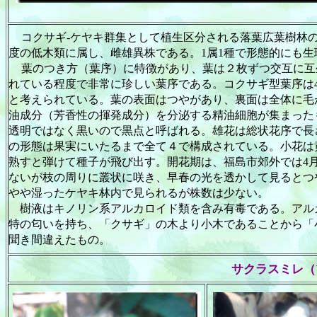
コクサギ
-
ケヤキ群集として植生区分される落葉広葉樹林
度の低木類に属し、雌雄異株である。
1
属
1
種で形態的にも生
葉のつき方（葉序）に特徴があり、葉は２枚ずつ交互に互
れている程度で非常に珍しい葉序である。コクサギ型葉序は
と考えられている。葉の表面はつやがあり、裏面は全体に毛
油成分（芳香性の揮発成分）を分泌する精油細胞が集まった
透明ではなく黒いので黒点と呼ばれる。雄花は総状花序で長
の形態は果実にいたるまで全て４で構成されている。小花は
熟すと弾けて種子が飛び出す。開花期は、福島市郊外では
4
ないが枝の周りに叢状に咲き、早春の光を透かして見るとつ
やや湿ったケヤキ林内で見られるが株数は少ない。
樹液はキノリン系アルカロイド類を含み有毒である。アル
特の匂いを持ち、「クサギ」の木より小木であることから「
聞き間違えたもの。
サクラスミレ（