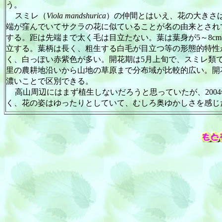
う。
スミレ（
Viola mandshurica
）の仲間とはいえ、花の大きさ
端が窪んでいてサクラの花に似ていることが名の由来とされ
する。距は先端まで太く毛は目立たない。葉は葉身が
5
～
8cm
立する。葉柄は長く、粗生する白毛が目立つ等の形態的特性
く、白っぽい赤紫色が多い。開花期は
5
月上旬で、スミレ類
里の農耕地沿いから山地の草原まで分布域が比較的広い。開
濃いことで区別できる。
高山周辺にはまず植生しないだろうと思っていたが、
2004
く、花の姿はゆったりとしていて、むしろ奥ゆかしさを感じ