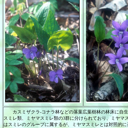
カスミザクラ
-
コナラ林などの落葉広葉樹林の林床に自
スミレ類、ミヤマスミレ類の
3
群に分けられており、ミヤマ
はスミレのグループに属するが、ミヤマスミレとは対照的に