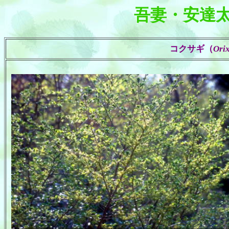
吾妻・安達
コクサギ
（
Orix