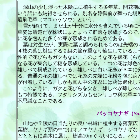
深山の少し湿った木陰にに植生する多年草。開花期
いう話にも納得させられる。別名を静御前が舞った場
眉刷毛草（マユハケソウ）という。
雪が解けて、まだ土が十分に水分を含んでいる頃に
草姿は清楚だが株状にまとまって群落を形成するので
に花を包んだ多くの芽が形成されるためである。
葉は対生だが、実際に葉と認められるものは先端の
４枚の葉は対生する２組の節が重なり輪生しているよ
性的で花びらもガクもない。このような花を裸花（ら
なる花が集合して穂を形成している。１つの花は緑色
雄しべで構成されている。雄しべは白い花糸が３本に
る。普通の花の雄しべでは花糸の先端に花粉を包む葯
が付着している。しかも真ん中の花糸には葯は
このように、ガクと花びらを欠き、雄しべが雌しべの
もつ特徴である。フタリシズカもセンリョウ科の草本
不思議なことである。
バッコヤナギ（
Sa
山地や丘陵の日当たりの良い林縁に植生する落葉広
葉樹。ヤナギ類の中ではオノエヤナギ、シロヤナギな
どとともに高木に属し、樹高
10ｍぐらいになる。バッ