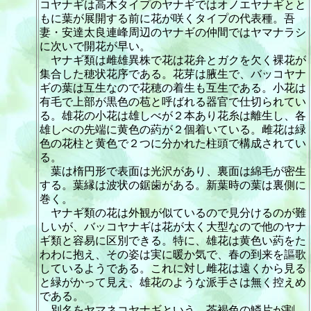
コヤナギは高木タイプのヤナギではオノエヤナギとと
もに葉が展開する前に花が咲くタイプの代表種。吾
妻・安達太良連峰周辺のヤナギの仲間ではヤマナラシ
に次いで開花が早い。
ヤナギ類は雌雄異株で花は花弁とガクを欠く裸花が
集合した穂状花序である。花芽は腋生で、バッコヤナ
ギの葉は互生なので花穂の着生も互生である。小花は
有毛で上部が黒色の苞と呼ばれる器官で仕切られてい
る。雄花の小花は雄しべが２本あり花糸は離生し、各
雄しべの先端に黄色の葯が２個着いている。雌花は緑
色の花柱と黄色で２つに分かれた柱頭で構成されてい
る。
葉は楕円形で表面は光沢があり、裏面は綿毛が密生
する。葉縁は波状の鋸歯がある。新葉時の葉は裏側に
巻く。
ヤナギ類の花は外観が似ているので見分けるのが難
しいが、バッコヤナギは花が太く大型なので他のヤナ
ギ類と容易に区別できる。特に、雄花は黄色い葯をた
わわに抱え、その姿は実に暖か気で、春の到来を謳歌
しているようである。これに対し雌花は遠くから見る
と緑がかって見え、雄花のような派手さは無く控えめ
である。
別名をヤマネコヤナギという。茶褐色の鱗片が割