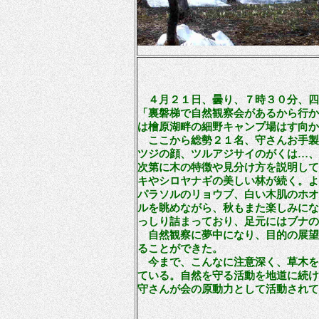
４月２１日、曇り、７時３０分、四
「裏磐梯で自然観察会があるから行か
は檜原湖畔の細野キャンプ場はす向か
ここから総勢２１名、守さんお手製
ツジの顔、ツルアジサイのがくは…、
次第に木の特徴や見分け方を説明して
キやシロヤナギの美しい林が続く。よ
パラソルのリョウブ、白い木肌のホオ
ルを眺めながら、秋もまた楽しみにな
っしり詰まっており、足元にはブナの
自然観察に夢中になり、目的の展望
ることができた。
今まで、こんなに注意深く、草木を
ている。
自然を守る活動を地道に続け
守さんが会の原動力として活動されて