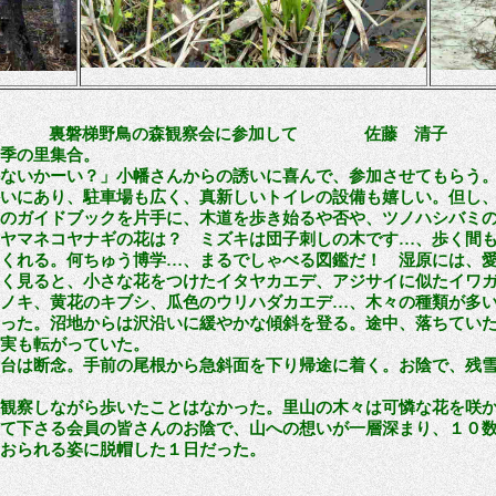
裏磐梯野鳥の森観察会に参加して 佐藤 清子
季の里集合。
ないかーい？」小幡さんからの誘いに喜んで、参加させてもらう
いにあり、駐車場も広く、真新しいトイレの設備も嬉しい。但し
のガイドブックを片手に、木道を歩き始るや否や、ツノハシバミの
ヤマネコヤナギの花は？ ミズキは団子刺しの木です…、歩く間
くれる。何ちゅう博学…、まるでしゃべる図鑑だ！ 湿原には、
く見ると、小さな花をつけたイタヤカエデ、アジサイに似たイワ
ノキ、黄花のキブシ、瓜色のウリハダカエデ…、木々の種類が多
った。沼地からは沢沿いに緩やかな傾斜を登る。途中、落ちてい
実も転がっていた。
台は断念。手前の尾根から急斜面を下り帰途に着く。お陰で、残雪
観察しながら歩いたことはなかった。里山の木々は可憐な花を咲か
て下さる会員の皆さんのお陰で、山への想いが一層深まり、１０
おられる姿に脱帽した１日だった。