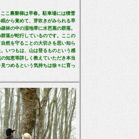
、ここ裏磐梯は早春。駐車場には積雪
冬眠から覚めて、芽吹きがみられる早
の疎林の中の湿地帯に水芭蕉の群落。
の群落が蛇行しているのです。ここの
て自然を守ることの大切さを思い知ら
た。いつもは、山は登るものという感
然の知恵等詳しく教えていただき本当
を見つめるという気持ちは徐々に育っ