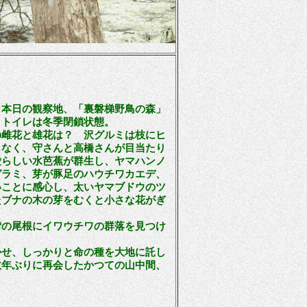
。本日の観察地、「裏磐梯野鳥の森」
、トイレは冬季閉鎖状態。
雌花と雄花は？ 沢グルミは枝にヒ
もなく、守さんと高橋さんが目当たり
愛らしい水芭蕉が群生し、ヤマハンノ
ガラミ、芽が豚足のハウチワカエデ、
いことに感心し、太いヤマブドウのツ
たブナの木の芽をむくと小さな花がぎ
の尾根にイワウチワの群落を見つけ
せ、しっかりと命の種を大地に託し
数年ぶりに再会したかつての山中間、