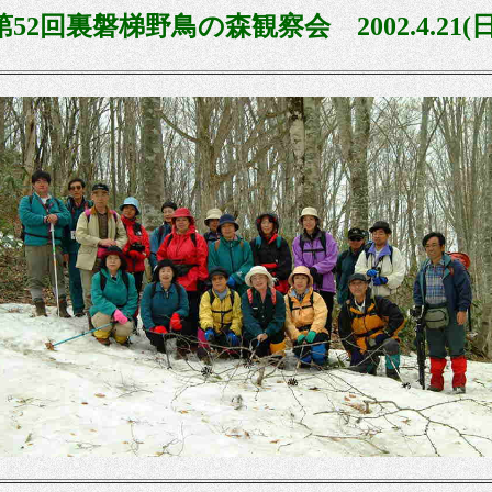
第
52回裏磐梯野鳥の森観察会 2002.4.21(日