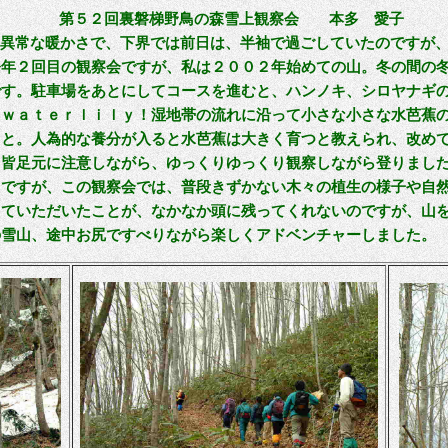
第５２回裏磐梯野鳥の森雪上観察会 本多 愛子
の異常な暖かさで、下界では前日は、半袖で過ごしていたのですが
今年２回目の観察会ですが、私は２００２年始めての山。冬の間の
です。駐車場をあとにしてコースを進むと、ハンノキ、シロヤナギ
。ｗａｔｅｒｌｉｌｙ！湿地帯の流れに沿って小さな小さな水芭蕉
こと。人為的な養分が入ると水芭蕉は大きく育つと教えられ、改め
、皆足元に注意しながら、ゆっくりゆっくり観察しながら登りまし
りですが、この観察会では、普段きずかない木々の植生の様子や自
えていただいたことが、なかなか頭に残ってくれないのですが、山
の雪山、途中お尻ですべりながら楽しくアドベンチャーしました。