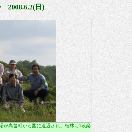
察会
2008.6.2(
日
)
場が高畠町から国に返還され、植林も
1
段楽