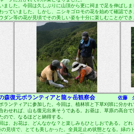
いました。今回は久しぶりに山頂から更に祠まで足を伸ばしま
わっていました。しかし、ニシキゴロモの花を始めて確認でき
ウダン等の花が見頃でその美しい姿を十分に楽しむことができ
源の森復元ボランティアと龍ヶ岳観察会
佐藤 
ボランティアに参加した。今回は、植林班と下草刈班に分かれ
合わせれば、山も復元出来そうである。お昼は、草原の高台で
たので、なるほどと納得する。
回は、お花は、どんなかな？と楽しみもひとしおである。どれ
番の見頃で、とても美しかった。全員足止め状態となる。緑の