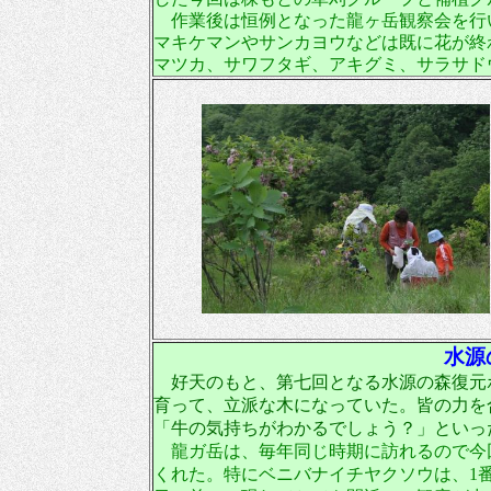
作業後は
恒例となった龍ヶ岳観察会を行
マキケマンやサンカヨウなどは既に花が終
マツカ、サワフタギ、アキグミ、サラサド
水
好天のもと、第七回となる水源の森復元
育って、立派な木になっていた。皆の力を
「牛の気持ちがわかるでしょう？」といっ
龍ガ岳は、毎年同じ時期に訪れるので今
くれた。特にベニバナイチヤクソウは、
1