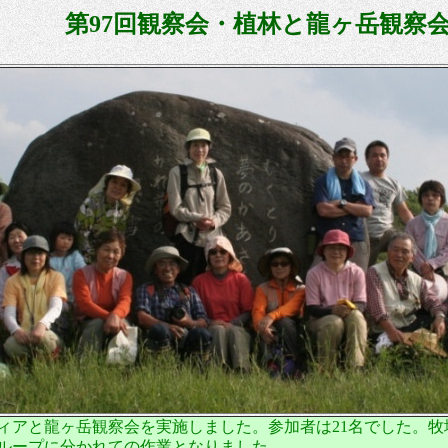
第
97
回観察会・植林と龍ヶ岳観
ィアと龍ヶ岳観察会を実施しました。参加者は
21
名でした。牧
ループに分かれての作業となりました。