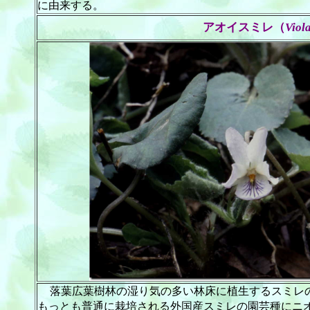
に由来する。
アオイスミレ（
Viol
落葉広葉樹林の湿り気の多い林床に植生するスミレ
もっとも普通に栽培される外国産スミレの園芸種にニ