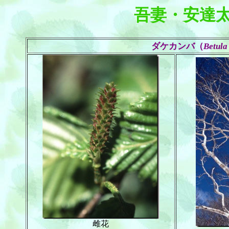
吾妻・安達
ダケカンバ（
Betula
雌花