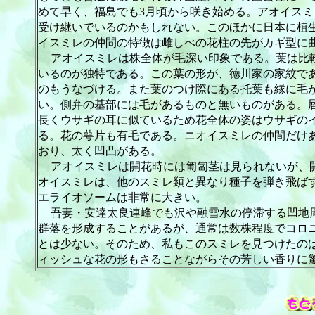
めて早く、福島でも
3
月頃から咲き始める。アオイスミ
受け継いでいるのかもしれない。このほかに日本に植
イスミレの仲間の特徴は雌しべの花柱の先がカギ型に
アオイスミレは株全体が毛深い印象である。葉は比
いるのが独特である。この葉の形が、徳川家の家紋で
のもうなづける。また葉のつけ際にある托葉も縁に毛
い。側弁の基部には毛があるものと無いものがある。
長くウサギの耳に似ているため花全体の姿はウサギの
る。花の萼片も有毛である。ニオイスミレの仲間だけ
おり、太く凹凸がある。
アオイスミレは開花時には匍匐茎は見られないが、
オイスミレは、他のスミレ類と異なり種子を弾き飛ば
エライオソームは非常に大きい。
吾妻・安達太良連峰でも沢や融雪水の停滞する凹地
群落を形成することがあるが、通常は数株程度でコロ
とは少ない。そのため、私もこのスミレを見つけたの
ィッシュな花の形もさることながらその芳しい香りに