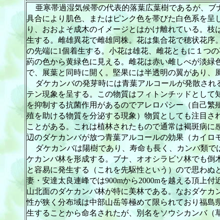
亜寒帯過湿気候帯の代表的落葉広葉樹であるが、ブ
具合により肌色、またはピンク色を帯びた白色系を呈
り、おおよそ成木のイメージとはかけ離れている。枝
生する。雌雄異花で雌雄同株。花は集合花で穂状花序
の先端に
1
個着生する。小花は雄花、雌花ともに１つの
葯の色から黄緑色に見える。雌花は赤い雌しべが淡緑
で、展葉と同時に開く。堅果には半透明の翼があり、
ダケカンバの発芽時には青葉アルコールが発散され
テン現象を呈する。この物質はフィトンチッドとして
を抑制する抗菌作用があるのでアレロパシー（自己繁
殖を助ける物質を分泌する現象）物質としても注目さ
ことがある。これは植林されたもので通常は褐斑病に
辺のダケカンバが放つ青葉アルコールの効果（カイロ
ダケカンバは陽樹であり、寿命も長く、カンバ類で
ケカンバ林を形成する。ブナ、オオシラビソ林でも倒
と容易に発生する（これを先駆性という）ので思わぬ
妻・安達太良連峰では
900m
から
2000m
を越える頂上付
山北面のダケカンバ林が特に美林である。なおダケカ
性が狭く分布域は中部山岳等極めて限られており福島
生することから命名されたが、別名をソウシカンバ（