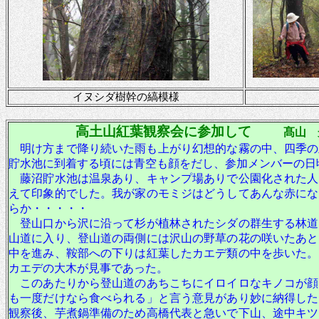
イヌシダ樹幹の縞模様
高土山紅葉観察会に参加して
髙山 
明け方まで降り続いた雨も上がり幻想的な霧の中、四季の
貯水池に到着する頃には青空も顔をだし、参加メンバーの日
藤沼貯水池は温泉あり、キャンプ場ありで公園化された人
えて印象的でした。我が家のモミジはどうしてあんな赤にな
らか・・・・・
登山口から沢に沿って杉が植林されたシダの群生する林道
山道に入り、登山道の両側には沢山の野草の花の咲いたあと
中を進み、鞍部への下りは紅葉したカエデ類の中を歩いた。
カエデの大木が見事であった。
このあたりから登山道のあちこちにイロイロなキノコが顔
も一度だけなら食べられる」と言う意見があり妙に納得した
観察後、芋煮鍋準備のため高橋代表と急いで下山、途中キツ