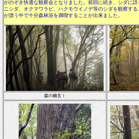
がのぞき快適な観察会となりました。前回に続き、シダに詳
ニシダ、オクマワラビ、ハクモウイノデ等のシダを観察する
が漂う中で十分森林浴を満喫することが出来ました。
森の幽玄Ⅰ