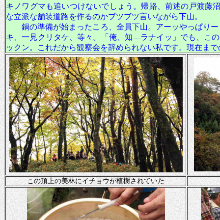
キノワグマも追いつけないでしょう。帰路、前述の戸渡藤
な立派な舗装道路を作るのかブツブツ言いながら下山。
鍋の準備が始まったころ、全員下山。アーッやっぱり
キ、一見クリタケ、等々。「俺、知―ラナイッ」でも、この
ックン。これだから観察会を辞められない私です。現在まで
この頂上の美林にイチョウが植樹されていた