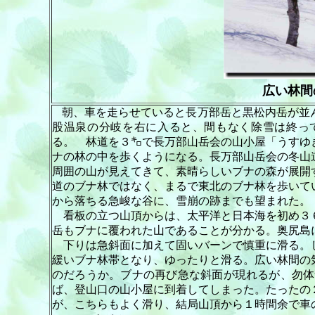
広い林間
朝、車を走らせていると長万部岳と黒松内岳が並
股温泉の分岐を右に入ると、間もなく除雪は終っ
る。 林道を３㌔で長万部山岳会の山小屋「うすゆ
ナの林の中を歩くようになる。長万部山岳会の冬山
周囲の山が見えてきて、素晴らしいブナの森が展開
道のブナ林ではなく、まるで東北のブナ林を歩いて
から落ちる急峻な谷に、雪崩の跡までも望まれた。
看板の立つ山頂からは、太平洋と日本海を初め３
岳もブナに覆われた山であることが分かる。奥尻島
下りは急斜面に加えて固いバーンで慎重に滑る。
緩いブナ林帯となり、ゆったりと滑る。広い林間の
のだろうか。ブナの再び急な斜面が現れるが、勿体
ば、登山口の山小屋に到着してしまった。たったの
が、こちらもよく滑り、結局山頂から１時間余で車