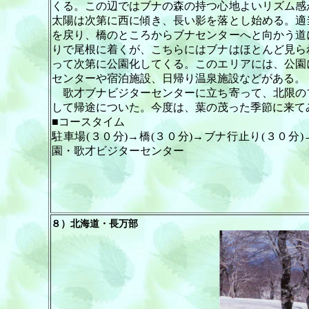
くる。この辺ではブナの森の持つ心地よいリズム感
太陽は次第に西に傾き、長い影を落とし始める。適
を戻り、橋のところからブナセンターへと向かう道
りで尾根に着くが、こちらにはブナはほとんど見ら
って次第に公園化してくる。このエリアには、公園
センターや宿泊施設、日帰り温泉施設などがある。
歌才ブナビジターセンターに立ち寄って、北限の
して帰途についた。今度は、葉の茂った季節に来て
■コースタイム
駐車場(３０分)→橋(３０分)→ブナ行止り(３０分
園・歌才ビジターセンター
８）
北海道・長万部