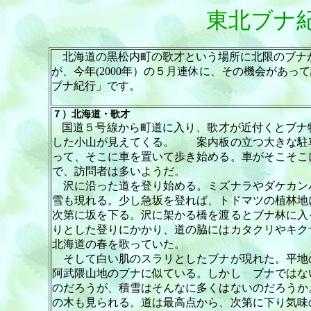
東北ブナ
北海道の黒松内町の歌才という場所に北限のブナ
が、今年
(2000年）の５月連休に、その機会があ
ブナ紀行」です。
７）
北海道・歌才
国道５号線から町道に入り、歌才が近付くとブナ
した小山が見えてくる。 案内板の立つ大きな駐
って、そこに車を置いて歩き始める。車がそこそこ
で、訪問者は多いようだ。
沢に沿った道を登り始める。ミズナラやダケカン
雪も現れる。少し急坂を登れば、トドマツの植林地
次第に坂を下る。沢に架かる橋を渡るとブナ林に入
りとした登りにかかり、道の脇にはカタクリやキク
北海道の春を歌っていた。
そして白い肌のスラリとしたブナが現れた。平地
阿武隈山地のブナに似ている。しかし ブナではな
のだろうが、積雪はそんなに多くはないのだろうか
の木も見られる。道は最高点から、次第に下り気味