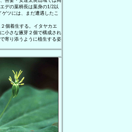
、吾妻・安達太良山域では両
エデの葉柄長は葉身の
1/2
以
イゲツには、まだ遭遇したこ
に２個着生する。イタヤカエ
に小さな腋芽２個で構成され
で寄り添うように植生する姿