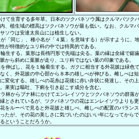
かけて生育する多年草。日本のツクバネソウ属はクルマバツク
内、植生域の標高はツクバネソウが最も低い。なお、クルマバ
サソウは安達太良山には植生しない。
名が「同じ」、種小名が「４葉」を意味する）が示すように、
性が特徴的なユリ科の中では特異的である。
を輪生する。葉形は長楕円形で先端は尖る。葉の縁は全縁で鋸
脈から斜めに葉脈が走り、ユリ科ではない葉の印象である。
柄を伸ばし、花を１輪着生する。ガクに相当する外花披は緑色
なく、外花披の中心部から８本の雄しべが伸びる。雌しべは短
に変化する。雄しべの花糸は花後に赤い弁状に発達し、その上
。果実は嘔吐、下痢を引き起こす成分を含む。
ナラ林からブナ林にかけてエンレイソウとツクバネソウの群落
縁とされているが、ツクバネソウの花はエンレイソウよりも更
花をルーペで見ると外花披と雄しべ、雌しべの配置のバランス
ったが、その花の美しさに気づいたのはいい年になってからで
るということだろうか。