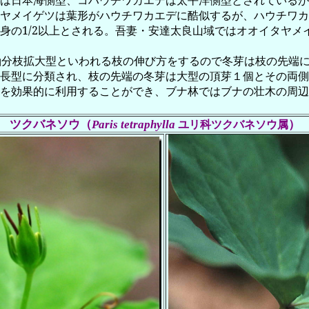
は日本海側型、コハウチワカエデは太平洋側型とされているが
ヤメイゲツは葉形がハウチワカエデに酷似するが、ハウチワカ
身の
1/2
以上とされる。吾妻・安達太良山域ではオオイタヤメ
軸分枝拡大型といわれる枝の伸び方をするので冬芽は枝の先端
長型に分類され、枝の先端の冬芽は大型の頂芽１個とその両側
を効果的に利用することができ、ブナ林ではブナの壮木の周辺
ツクバネソウ（
）
ユリ科ツクバネソウ属
Paris tetraphylla