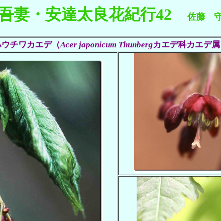
吾妻・安達太良花紀行
42
佐藤 
ハウチワカエデ（
カエデ科カエデ属
Acer japonicum Thunberg