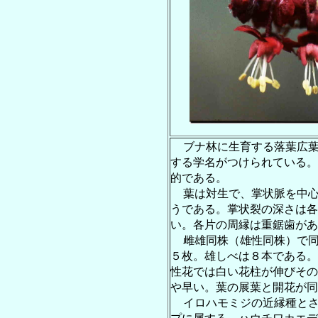
ブナ林に生育する落葉広
する学名がつけられている。
的である。
葉は対生で、掌状脈を中
うである。掌状裂の深さは各
い。各片の周縁は重鋸歯があ
雌雄同株（雄性同株）で
５枚。雄しべは８本である。
性花では白い花柱が伸びその
や早い。葉の展葉と開花が同
イロハモミジの近縁種と