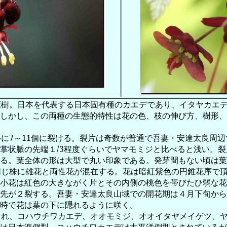
葉樹。日本を代表する日本固有種のカエデであり、イタヤカエ
しかし、この両種の生態的特性は花の色、枝の伸び方、樹形、
心に
7
～
11
個に裂ける。裂片は奇数が普通で吾妻・安達太良周辺
掌状脈の先端１
/3
程度ぐらいでヤマモミジと比べると浅い。裂
る。葉全体の形は大型で丸い印象である。発芽間もない頃は葉
同じ株に雄花と両性花が混在する。花は暗紅紫色の円錐花序で
小花は紅色の大きながく片とその内側の桃色を帯びたひ弱な花
先が２裂する。吾妻・安達太良山域での開花期は４月下旬から
時で花は葉の下に隠れるように咲く。
され、コハウチワカエデ、オオモミジ、オオイタヤメイゲツ、