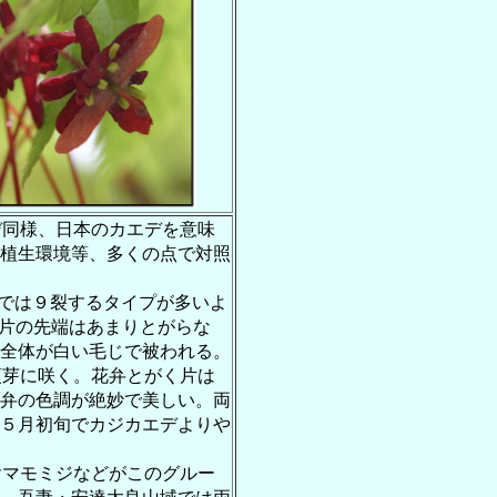
デ同様、日本のカエデを意味
植生環境等、多くの点で対照
では９裂するタイプが多いよ
片の先端はあまりとがらな
全体が白い毛じで被われる。
頂芽に咲く。花弁とがく片は
弁の色調が絶妙で美しい。両
５月初旬でカジカエデよりや
ヤマモミジなどがこのグルー