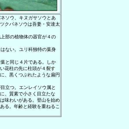
バネソウ、キヌガサソウとあ
ツクバネソウは吾妻・安達太
地上部の植物体の器官が４の
歯はない。ユリ科独特の葉身
で葉と同じ４片である。しか
い花柱の先に柱頭が４裂す
に、黒くつぶれたような扁円
が目立つ。エンレイソウ属と
に、質素で小さく目立たな
は味わいがある。登山を始め
ある。年齢と経験を重ねるこ