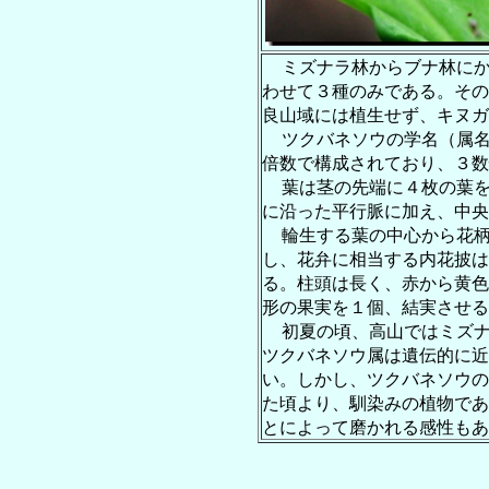
ミズナラ林からブナ林に
わせて３種のみである。その
良山域には植生せず、キヌガ
ツクバネソウの学名（属
倍数で構成されており、３数
葉は茎の先端に４枚の葉
に沿った平行脈に加え、中央
輪生する葉の中心から花
し、花弁に相当する内花披は
る。柱頭は長く、赤から黄色
形の果実を１個、結実させる
初夏の頃、高山ではミズ
ツクバネソウ属は遺伝的に近
い。しかし、ツクバネソウの
た頃より、馴染みの植物であ
とによって磨かれる感性もあ