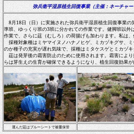
弥兵衛平湿原植生回復事業（主催：ネーチャー
8
月
18
日（日）に実施された弥兵衛平湿原植生回復事業の
準班、ゆっくり班の
3
班に分かれての作業です。健脚班以外
作業で、さらに莚（むしろ）の荷揚げも加わります。私は、
採種対象種はミヤマイヌノハナノヒゲ、ミカヅキグサ、ミ
のか種子の充実が遅れ気味で、採種はミタケスゲとミカヅキ
莚は発芽後の霜害防止のために使用されます。霜害により
らは芽生えの生育が確保できるようになり、植生回復効果が
運んだ莚はブルーシートで被覆保管