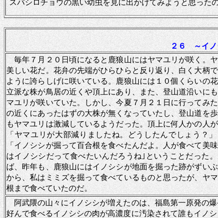
スバシロチョウの黒い幼虫を見に出かけてみようと思った
２６ ～イノ
毎年７月２０日頃になると鹿狼山にはヤマユリが咲く。ヤ
美しい花だ。花弁の先端がひらひらと反り返り、白く大柄で
ように誇らしげに咲いている。鹿狼山には１０個くらいの花
立派な株が鳥居の近くや頂上にあり、また、登山道沿いにも
マユリが咲いていた。しかし、今夏７月２１日に行ってみた
の近くにあったはずの大株が無くなっていたし、登山道を歩
もヤマユリは激減しているようだった。頂上に何人かの人が
「ヤマユリが大部減りましたね。どうしたんでしょう？」
「イノシシが掘って百合根を食べたんだよ。人が食べて美味
はイノシシだって食べたいんだろうね｣ということだった。
ば、昨年も、鹿狼山にはイノシシが地面を掘った跡がずいぶ
から、私はミミズを掘って食べているものと思ったが、ヤマ
根まで食べていたのだ。
阿武隈の山々にイノシシが増えたのは、福島第一原発の爆
好んで食べるイノシシの肉が高濃度に汚染されて誰もイノシ