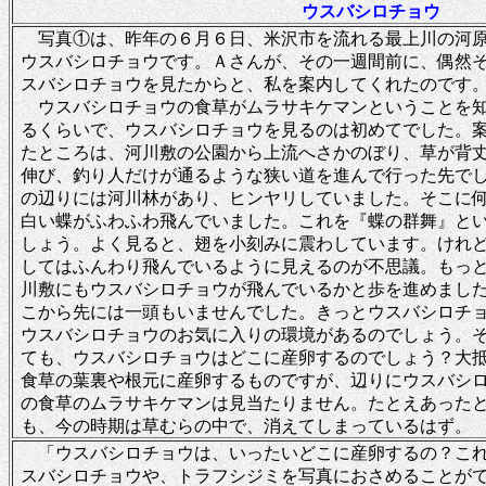
ウスバシロチョウ
写真①は、昨年の６月６日、米沢市を流れる最上川の河
ウスバシロチョウです。Ａさんが、その一週間前に、偶然
スバシロチョウを見たからと、私を案内してくれたのです
ウスバシロチョウの食草がムラサキケマンということを
るくらいで、ウスバシロチョウを見るのは初めてでした。
たところは、河川敷の公園から上流へさかのぼり、草が背
伸び、釣り人だけが通るような狭い道を進んで行った先で
の辺りには河川林があり、ヒンヤリしていました。そこに
白い蝶がふわふわ飛んでいました。これを『蝶の群舞』と
しょう。よく見ると、翅を小刻みに震わしています。けれ
してはふんわり飛んでいるように見えるのが不思議。もっ
川敷にもウスバシロチョウが飛んでいるかと歩を進めまし
こから先には一頭もいませんでした。きっとウスバシロチ
ウスバシロチョウのお気に入りの環境があるのでしょう。
ても、ウスバシロチョウはどこに産卵するのでしょう？大
食草の葉裏や根元に産卵するものですが、辺りにウスバシ
の食草のムラサキケマンは見当たりません。たとえあった
も、今の時期は草むらの中で、消えてしまっているはず。
「ウスバシロチョウは、いったいどこに産卵するの？こ
スバシロチョウや、トラフシジミを写真におさめることが