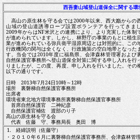
西吾妻山域登山道保全に関する環
高山の原生林を守る会では
2000
年以来、西大巓からの
山域の登山道誘導ロープ設置ボランテアを行ってきま
2009
年からは
NF
米沢との連携により、より充実した体制
が進められています。しかし、林野庁の事業のもとに植生
業が進められている弥兵衛平湿原周辺とは対照的に、この
行政機関の関与は全くなく、行政施策の空白地帯となった
す。当会では
2010
年度に福島県、会津森林管理署および
自然保護官事務所へ登山道保全対策に関する申し入れを行
りましたが、この度、再度、申し入れを行いました。その
以下の通りです。
日時
2013
年
7
月
24
日
10
時～
12
時
場所 裏磐梯自然保護官事務所
出席者
環境省東北地方環境事務所裏磐梯自然保護官事務所
首席自然保護官 二神紀彦
自然保護官補佐 渡部のり子
高山の原生林を守る会
代表 佐藤 守、事務局長 奥田 博
1.
経緯説明（佐藤守）
・２０１０年６月に裏磐梯自然保護官事務所、会津森林管