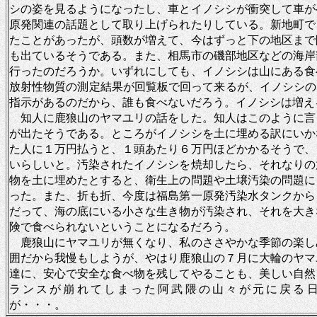
シの姿を見るようになったし、車とイノシシが衝突して車が
原発関連の話題として取り上げられたりしている。新地町で
たことがあったが、頭数が増えて、今はずっと下の地区まで
も出ているそうである。また、相馬市の磯部地区などの海岸
行ったのだろうか。いずれにしても、イノシシは山にある食
放射性物質の測定結果が回覧板で回って来るが、イノシシの
指示があるのだから、誰も食べないだろう。イノシシは増え
知人に鹿狼山のヤマユリの話をした。知人はこのように言
が出たそうである。ところがイノシシを土に埋める訳にいか
た人に１万円払うと、１頭あたり６万円ほどかかるそうで、
いらしいと。汚染されたイノシシを焼却したら、それなりの
物を土に埋めたとすると、衛生上の問題や土壌汚染の問題に
った。また、折も折、今度は福島第一原発汚染水タンクから
だって、海の底にいる小さな生き物が汚染され、それを大き
険で食べられないということになるだろう。
鹿狼山にヤマユリが無くなり、私のささやかな季節の楽し
囲だから我慢もしようが、やはり鹿狼山の７月に大輪のヤマ
達に、安心で安全な食べ物を残してやることも、美しい自然
ランスが崩れてしまった阿武隈の山々が元に戻る
が・・・。 