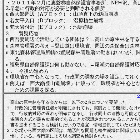
・２０１１年２月に裏磐梯自然保護官事務所、
NF
米沢、高
2.
早急に行政的対応が必要と判断される個所
西大巓周辺（
A
ブロック）：山頂直下の斜面崩壊
u
若女平入口（
D
ブロック）：湿原植生崩壊
u
梵天岩付近（
E
ブロック）：池塘崩壊
u
3
． 質疑応答
西吾妻周辺で活動している団体は？→高山の原生林を守る
u
森林管理署の考え→登山道は環境省、周辺の森保全は森林
u
東北森林管理局所轄の置賜森林管理署の動きはいいが、
u
る。
福島県自然保護課は何も動かない。→尾瀬の自然保護対応
u
4
．
今後の進め方
環境省が中心となって、行政間の調整の場を設定してゆく
u
例えば「西大巓登山道崩壊」に絞って、環境省が中心と
u
ための課題を探る。
高山の原生林を守る会からは、以下の
2
点について要望した
１．行政的に管理責任者が明確にされても、実態として機能しなけ
で、行政的対応の遅れが明確になるし、行政同士の連携も可能と
協議会方式が最も効果的であることが認識されつつあることから
書を提出することも検討したいので適宜、情報提供していただ
２．水場から西大巓の区間は、地形的な問題も植生崩壊に関係して
惧している。専門家による現地調査も検討されたい。