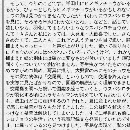
そして、今年のことです。半田山にヒメギフチョウがいる
るから、ひょっとしたらヒメギフチョウがいるかもしれな
ョウの卵は見つかりませんでしたが、代わりにウスバシロ
を見に、そろそろ米沢に行かないとね。」などと、話して
嬉しいやら。羽化してまもないようなウスバシロチョウが
んて！Ａさんと私にとっては、大発見・大歓喜でした。さ
さめたくて、二人とも、これぞと思うチョウを目で追い、
捕まえちゃった～！」と声が上がりました。驚いて振り向
ロチョウのメスには○○がついているっていうけど、これか
捕まえた蝶の胴体には確かに変なものが付いていました
(
写
固くくっついていて剥がれません。寄生虫がついたもので
めつすがめつ眺め、写真に撮り、大興奮の末にそのチョウ
その変な物体は「交尾嚢」というもので、交尾を終えた
を実際に見たばかりなので、図鑑の解説がよく理解できま
交尾嚢を調べた勢いで図鑑を繰っていくと、ウスバシロ
ウが羽化する頃にムラサキケマンが消えていてもおかしく
も、成虫はどこに産卵するの？それと、夏に産まれた卵が
で感じた疑問が首をもたげてきました。この疑問を解決す
っけなく疑問は解決してしまいました。すでに半世紀も前
シロチョウの生活」という観察記録文を発表していたので
Ⅱ」に載っているのを見つけました。平易な表現で、私の