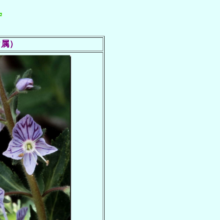
守
ウ属）