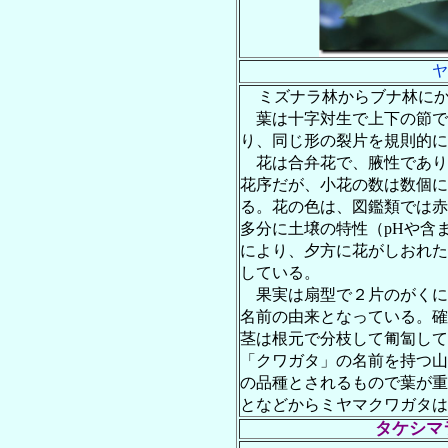
ヤ
ミズナラ林からブナ林に
葉は十字対生で上下の節で
り、同じ形の裂片を規則的に
花は合弁花で、腋性であり
花序だが、小花の数は数個に
る。花の色は、図鑑類では赤
多分に土壌の特性（pHや含
により、夕方に花がしおれた
している。
果実は扇型で２片のがくに
名前の由来となっている。確
茎は根元で分枝して匍匐して
「クワガタ」の名前を持つ山
の品種とされるもので葉が重
となどからミヤマクワガタは
タケシマ