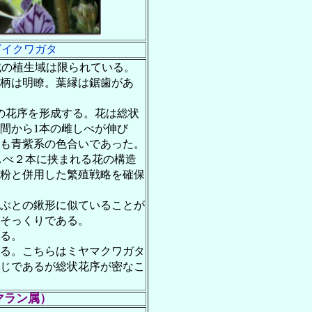
ダイクワガタ
域の植生域は限られている。
柄は明瞭。葉縁は鋸歯があ
の花序を形成する。花は総状
間から1本の雌しべが伸び
も青紫系の色合いであった。
しべ２本に挟まれる花の構造
粉と併用した繁殖戦略を確保
ぶとの鍬形に似ていることが
そっくりである。
る。
る。こちらはミヤマクワガタ
じであるが総状花序が密なこ
マラン属）