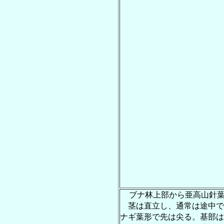
ブナ林上部から亜高山針
茎は直立し、通常は途中で２
ナギ葉形で先は尖る。基部は