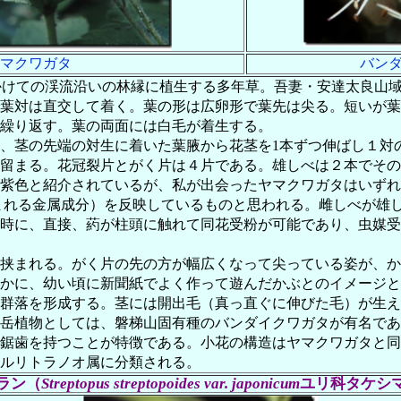
マクワガタ
バン
かけての渓流沿いの林縁に植生する多年草。吾妻・安達太良山
葉対は直交して着く。葉の形は広卵形で葉先は尖る。短いが葉
繰り返す。葉の両面には白毛が着生する。
、茎の先端の対生に着いた葉腋から花茎を1本ずつ伸ばし１対
留まる。花冠裂片とがく片は４片である。雄しべは２本でその
紫色と紹介されているが、私が出会ったヤマクワガタはいずれ
まれる金属成分）を反映しているものと思われる。雌しべが雄
時に、直接、葯が柱頭に触れて同花受粉が可能であり、虫媒受
挟まれる。がく片の先の方が幅広くなって尖っている姿が、か
かに、幼い頃に新聞紙でよく作って遊んだかぶとのイメージと
群落を形成する。茎には開出毛（真っ直ぐに伸びた毛）が生え
岳植物としては、磐梯山固有種のバンダイクワガタが有名であ
鋸歯を持つことが特徴である。小花の構造はヤマクワガタと同
ルリトラノオ属に分類される。
ラン（
Streptopus streptopoides var. japonicum
ユリ科タケシ