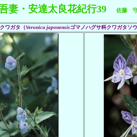
吾妻・安達太良花紀行
39
佐藤 
クワガタ（
Veronica japonensis
ゴマノハグサ科クワガタソ