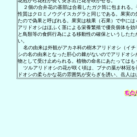
花冠から花柱が長く突き出た花を咲かせる。
２個の合弁花の基部は合着したガク筒に包まれる。
性質はクロミノウグイスカグラと同じである。果実の
たので偽果と呼ばれる。果実は核果（石果）で中には
アリドオシはほふく茎による栄養繁殖で優良個体を効
と鳥類等の食餌行為による移動性の確保というしたた
い。
名の由来は外観がアカネ科の樹木アリドオシ（イチ
シの名の由来となった肝心の棘がないのでアリドオシ
物として受け止められる。植物の命名にあたってはも
ツルアリドオシの花が咲く頃は、ブナの葉が林冠を
ドオシの柔らかな花の雰囲気が安らぎを誘い、岳人は