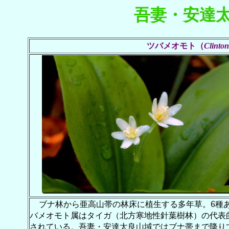
吾妻・安達
ツバメオモト（
Clinton
ブナ林から亜高山帯の林床に植生する多年草。
6
種
バメオモト属はタイガ（北方寒地性針葉樹林）の代表
されている。吾妻・安達太良山域ではブナ帯まで降り