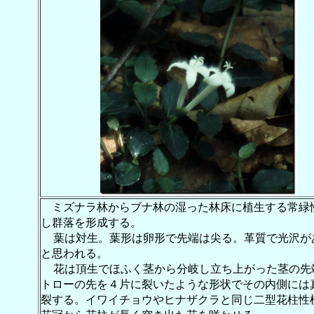
ミズナラ林からブナ林の湿った林床に植生する常緑
し群落を形成する。
葉は対生。葉形は卵形で先端は尖る。革質で光沢が
と思われる。
花は頂生でほふく茎から分岐し立ち上がった茎の先
トローの先を４片に裂いたような形状でその内側には
裂する。イワイチョウやヒナザクラと同じ二型花柱性