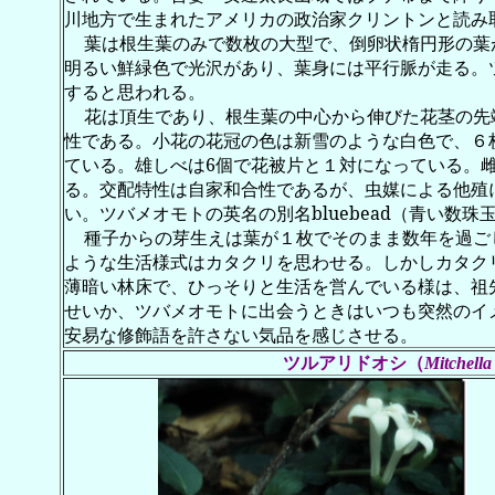
川地方で生まれたアメリカの政治家クリントンと読み
葉は根生葉のみで数枚の大型で、倒卵状楕円形の葉
明るい鮮緑色で光沢があり、葉身には平行脈が走る。
すると思われる。
花は頂生であり、根生葉の中心から伸びた花茎の先
性である。小花の花冠の色は新雪のような白色で、６
ている。雄しべは
6
個で花被片と１対になっている。
る。交配特性は自家和合性であるが、虫媒による他殖
い。ツバメオモトの英名の別名
bluebead
（青い数珠
種子からの芽生えは葉が１枚でそのまま数年を過ご
ような生活様式はカタクリを思わせる。しかしカタク
薄暗い林床で、ひっそりと生活を営んでいる様は、祖
せいか、ツバメオモトに出会うときはいつも突然のイ
安易な修飾語を許さない気品を感じさせる。
ツルアリドオシ
（
Mitchella