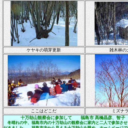
ケヤキの萌芽更新
雑木林の
ここはどこだ
ミズナ
十万劫山観察会に参加して
福島市
髙橋晶彦、智子
冬晴れの中、福島市内の十万劫山の観察会に家内と二人で参加させ
だきました。
福島市内から見える十万劫山を眺め、ホームページで