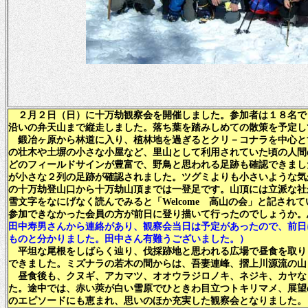
２月２日（日）に十万劫観察会を開催しました。参加者は１８名で
沿いの弁天山まで縦走しました。落ち葉を踏みしめての散策を予定し
鍛冶ヶ原から林道に入り、植林地を過ぎるとクリ－コナラを中心と
の壮木や土塀の小さな小屋など、里山として利用されていた頃の人間
どのフィールドサインが豊富で、野鳥と思われる足跡も確認できまし
が小さな２列の足跡が確認されました。ツグミよりも小さいような気
の十万劫登山口から十万劫山頂までは一登足です。山頂には立派な社
雪文字をなにげなく読んでみると「
Welcome 高山の会」と記さ
参加できなかった会員の方が前日に登り描いて行ったのでしょうか。
田中寿男さんから連絡があり、観察会当日は予定があったので、前日
ものと分かりました。田中さん有難うございました。）
平坦な尾根をしばらく辿り、伐採跡地と思われる広場で昼食を取り
できました。ミズナラの若木の間からは、吾妻連峰、摺上川源流の山
昼食後も、クヌギ、アカマツ、オオウラジロノキ、ネジキ、カヤな
た。途中では、赤い莢が白い雪原でひときわ目立つトキリマメ、展望
のエピソードにも恵まれ、思いのほか充実した観察会となりました。