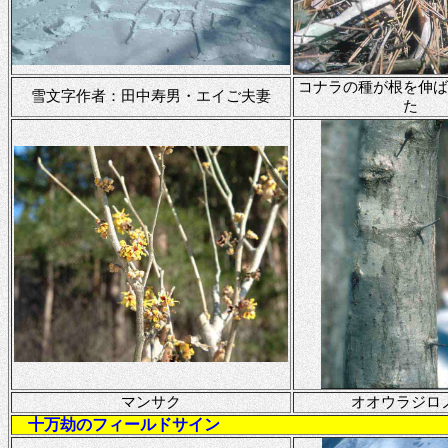
コナラの種が根を伸
雪文字作者：田中寿男・エイご夫妻
た
マンサク
オオウラジロ
十万劫のフィールドサイン