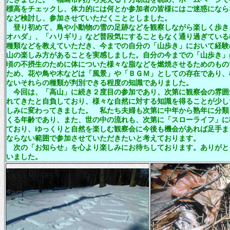
標高をチェックし、体力的には何とか参加者の皆様にはご迷惑になら
など検討し、参加させていただくこととしました。
登り初めて、鳥や小動物の雪の足跡などを観察しながら楽しく歩き
オハダ」、「ハリギリ」など普段気にすることもなく通り過ぎている
種類などを教えていただき、今までの自分の「山歩き」において経験
山の楽しみ方があることを実感しました。自分の今までの「山歩き」
頃の不摂生のために体についた様々な脂などを燃焼させるためのもの
ため、花や鳥や木などは「風景」や「ＢＧＭ」としての存在であり、
ないそれらの種類が判別できる程度の知識でありました。
今回は、「高山」に続き２度目の参加であり、次第に観察会の雰囲
れてきたと自負しており、様々な自然に対する知識を得ることが少し
しみに変わってきました。 私たち夫婦も次第に中年から熟年に分類
くる年齢であり、また、世の中の流れも、次第に「スローライフ」に
ており、ゆっくりと自然を楽しむ観察会に今後も機会があれば足手ま
ならない範囲で参加させていただきたいと考えております。
次の「お知らせ」を心より楽しみにお待ちしております。ありがと
いました。