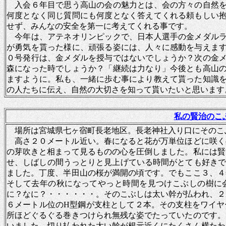
入会６年目で思う高山の会の魅力とは、会の方々の自然を
何度となく同じ質問にも何度となく答えてくれる頼もしい
せず、みんなの安全を第一に考えてくれる事です。
今年は、アテネオリンピックで、日本人選手の金メダルラ
が勇気を貰った様に、頑張る姿には、人々に感動を与えま
０号発行は、金メダルを授与ではないでしょうか？次の金
森になった時でしょうか？「継続は力なり」今後とも高山
ますように。私も、一緒に歩む事により教えて貰った知識
の人たちに伝え、自然の大切さを知って貰いたいと思います
私の賢治のこ
場所は宮城県七ヶ宿町長老地区。長老神社入り口にそのこ
高さ２０メートル近い。春になると花が万単位ほどに咲く
の芽吹きと相まって見るものの心を圧倒しました。私には賢
せ、しばしの間うっとりと見上げている時間がとても好きで
ました。丁度、半田山の桜が満開の頃です。でもここ３、４
そして去年の秋になってやっと時間を見つけこぶしの樹に
に？なに？・・・・・・。そのこぶしは太い幹が払われ、２
６メートル位の
H型鋼が支柱として２本。その支柱をワイヤ
所ほどぐるぐる巻きつけられ無残な姿でたっていたのです。
いました。切り払われた太い幹が根元近くにたくさん横たわ