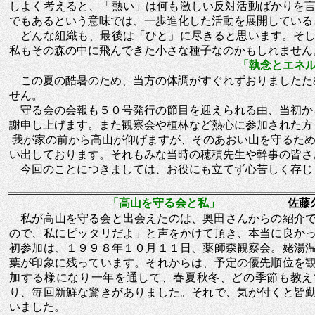
しよく考えると、「熱い」は何も激しい反対活動ばかりを
でもあるという意味では、一歩進化した活動を展開している
どんな組織も、最後は「ひと」に尽きると思います。そし
私もその森の中に飛んできた小さな種子なのかもしれません
「執念とエネ
この夏の酷暑のため、当方の体調がすぐれずおりましたた
せん。
守る会の会報も５０号発行の節目を迎えられる由、当初か
謝申し上げます。また観察会や植林など熱心に参加された方
我が家の前から高山が仰げますが、そのあおい山を守るため
い出しております。それもみな当時の穂積先生や幹事の皆さ
今回のことにつきましては、お役にも立てず心苦
「高山を守る会と私」
佐藤久
私が高山を守る会と出会えたのは、奥田さんからの紹介
ので、私にピッタリだよ」と声をかけて頂き、本当に良か
初参加は、１９９８年１０月１１日、薬師森観察会。姥湯
葉が印象に残っています。それからは、予定の優先順位を
加する様になり一年を通して、春夏秋冬、どの季節も教え
り、毎回新鮮な驚きがありました。それで、気が付くと皆
いました。