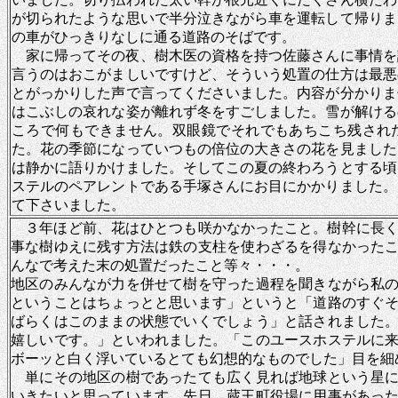
が切られたような思いで半分泣きながら車を運転して帰りま
の車がひっきりなしに通る道路のそばです。
家に帰ってその夜、樹木医の資格を持つ佐藤さんに事情を
言うのはおこがましいですけど、そういう処置の仕方は最悪
とがっかりした声で言ってくださいました。内容が分かりま
はこぶしの哀れな姿が離れず冬をすごしました。雪が解ける
ころで何もできません。双眼鏡でそれでもあちこち残され
た。花の季節になっていつもの倍位の大きさの花を見ました
は静かに語りかけました。そしてこの夏の終わろうとする頃
ステルのペアレントである手塚さんにお目にかかりました。
て下さいました。
３年ほど前、花はひとつも咲かなかったこと。樹幹に長
事な樹ゆえに残す方法は鉄の支柱を使わざるを得なかった
んなで考えた末の処置だったこと等々・・・。
地区のみんなが力を併せて樹を守った過程を聞きながら私
ということはちょっとと思います」というと「道路のすぐ
ばらくはこのままの状態でいくでしょう」と話されました
嬉しいです。」といわれました。「このユースホステルに
ボーッと白く浮いているとても幻想的なものでした」目を細
単にその地区の樹であったても広く見れば地球という星に
いきたいと思っています。先日、蔵王町役場に用事があっ