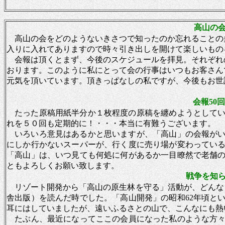
高山の
高山の会をどのようないきさつで知ったのか忘れることの
入りに入れてありますので時々引き出しを開けて楽しいもの
会報は頂くとまず、今後のスケジュールを拝見。それぞれ
おります。このように私にとって会の行事はいつもお客さん
元気を頂いています。頂きっぱなしの私ですが、今後もお世
会報
50
たった原稿用紙半分か１枚程度の原稿を纏めようとして
れを５０回も定期的に！・・・本当に有難うございます。
いろいろ意見はあるかと思いますが、「高山」の会報が
にしか行かないスーパーが、行く度に売り場が変わってい
「高山」は、いつ見ても何処に何があるか一目瞭然で老舗
ともよろしくお願い致します。
戦争を知
リゾート開発から「高山の原生林を守る」活動が、どんな
舎出版）を読んだ時でした。「高山開発」の昭和62年頃と
耳にはしていましたが、遠いふるさとの山で、こんなにも熱
たぶん、最近になってここの会員になった私のような方々