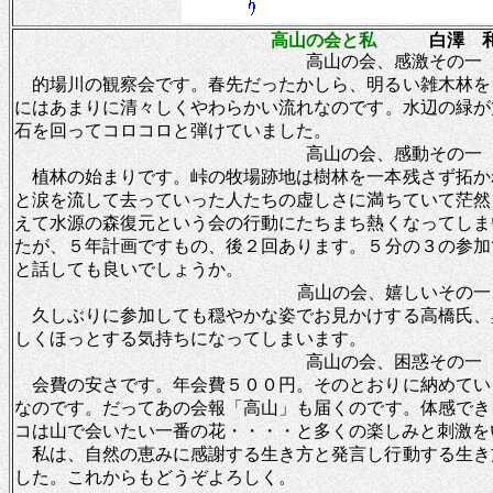
高山の会と私
白澤 和
高山の会、感激その一
的場川の観察会です。春先だったかしら、明るい雑木林を
にはあまりに清々しくやわらかい流れなのです。水辺の緑が
石を回ってコロコロと弾けていました。
高山の会、感動その一
植林の始まりです。峠の牧場跡地は樹林を一本残さず拓か
と涙を流して去っていった人たちの虚しさに満ちていて茫然
えて水源の森復元という会の行動にたちまち熱くなってしま
たが、５年計画ですもの、後２回あります。５分の３の参加
と話しても良いでしょうか。
高山の会、嬉しいその一
久しぶりに参加しても穏やかな姿でお見かけする高橋氏、
しくほっとする気持ちになってしまいます。
高山の会、困惑その一
会費の安さです。年会費５００円。そのとおりに納めてい
なのです。だってあの会報「高山」も届くのです。体感でき
コは山で会いたい一番の花・・・・と多くの楽しみと刺激を
私は、自然の恵みに感謝する生き方と発言し行動する生き
した。これからもどうぞよろしく。