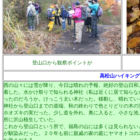
登山口から観察ポイントが
高松山ハイキング
西の山々には雪が降り、今日は晴れの予報、絶好の登山日和
着した。水かけ祭りで知られる神社（私は近くに居て知らな
ったのだろうか。けっこう太い木だった。移動し、晴れてい
神社から登山口までの道端、秋の終わりで色とりどりの木の
ホオズキの実だった。少し道を外れ、奥に入ると、小さな池
所に沢山植生していた。
これから登山口という所で、福島の山には多くは見られない
が馴染みだった。２０年も前に親戚の家の庭にヤマオトコの