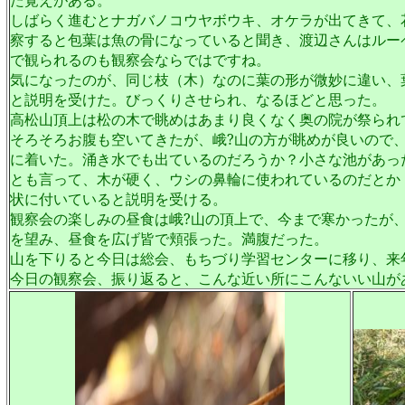
た覚えがある。
しばらく進むとナガバノコウヤボウキ、オケラが出てきて、
察すると包葉は魚の骨になっていると聞き、渡辺さんはルー
で観られるのも観察会ならではですね。
気になったのが、同じ枝（木）なのに葉の形が微妙に違い、
と説明を受けた。びっくりさせられ、なるほどと思った。
高松山頂上は松の木で眺めはあまり良くなく奥の院が祭られ
そろそろお腹も空いてきたが、峨?山の方が眺めが良いので
に着いた。涌き水でも出ているのだろうか？小さな池があっ
とも言って、木が硬く、ウシの鼻輪に使われているのだとか
状に付いていると説明を受ける。
観察会の楽しみの昼食は峨?山の頂上で、今まで寒かったが
を望み、昼食を広げ皆で頬張った。満腹だった。
山を下りると今日は総会、もちづり学習センターに移り、来
今日の観察会、振り返ると、こんな近い所にこんないい山が