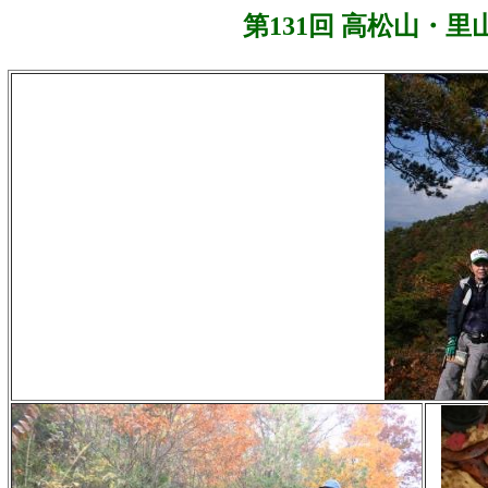
第
131
回 高松山・里