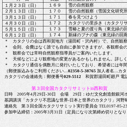
１６９
雪の自然観察
１月２３日（日）
２月１３日（日）
１７０
雪の自然観察（雪国文化研究
１７１
春を見つけよう
３月１３日（日）
１７２
カタクリの里歩き（カタクリ
４月３０日（日）
１７３
雪椿と夏の渡り鳥（東北緑の
５月１５日（日）
１７４
新縁のブナの森（東北緑の回
６月１２日（日）
＊ カタクリの会は西和賀地方（湯田町・沢内村）で、自然観
＊ 会則、会費はなく誰でも自由に参加できますが、各観察会
＊ 観察会では常時自然観察指導員がご案内いたします。
＊ 天候などにより観察地の変更があるかもしれません。詳し
＊ カタクリ通信を偶数月に発行いたしており、希望者には年
（郵便振込みをご利用ください…
02350-5-38765
加人者名…カタ
カタクリの会連絡先：郵便番号
029-5512
和賀郡湯田町廻戸 電
第３回全国カタクリサミット
in西和賀
日時
2005年4月29日-30日 会場 29日：ゆだ文化創造館銀河
基調講演「カタクリ不思議な世界
-日本と世界のカタクリ」河野
連絡先
第３回全国カタクリサミット
実行委員会
TEL0197-85
参加申込締切：
2005年3月31日（定員になり次第締め切りとな