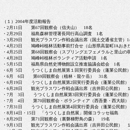
（１）
2004年度活動報告
・
2月11日 第67回観察会（信夫山） 18名
・
2月29日 福島森林管理署長同行高山調査 1名
・
3月29日 観光プラスワン作戦会議出席（国土交通省主管）1
・
4月23日 鳩峰峠植林活動事前打合せ（山形県高畠町JAおき
・
4月25日 第68回観察会（スプリングエフェメラルと里山の萌
・
4月28日 鳩峰峠植林ボランティア活動申請 1名
・
5月15日 福島県自然史博物館設立推進協議会総会 1名
・
6月 5日 うつくしま自然展第１回実行委員会（蓬莱公民館）
・
6月 6日 第69回観察会（植林・龍ケ岳） 31名
・
6月19日 うつくしま自然展第2回実行委員会（蓬莱公民館）
・
6月28日 観光プラスワン作戦会議出席（吉井田公民館） 
・
7月 3日 うつくしま自然展第3回実行委員会（蓬莱公民館）
・
7月 4日 第70回観察会・ボランティア（西吾妻・西大顛）
・
7月31日 うつくしま自然展第4回実行委員会（蓬莱公民館）
・
8月14日・15日 「うつくしま自然展」開催コラッセ福
・
8月29日 第71回観察会（裏磐梯野鳥の森） 19名
・
9月13日 観光プラスワン作戦会議出席（吉井田公民館） 