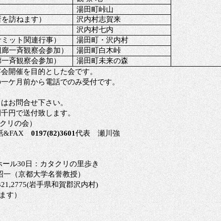
湯田町
峠山
所を訪ねます）
沢内村志賀来
沢内村七内
サミット関連行事）
湯田町・沢内村
回廊一斉観察会参加）
湯田町白木峠
廊一斉観察会参加）
湯田町未来の森
察会開催を目的とした会です。
の一ケ月前から電話でのみ受付です。
くはお問合せ下さい。
間千円で送付致します。
クリの会）
話
&FAX
0197(82)3601
代表 瀬川強
ホール30日：
カタクリの里歩き
昭一（京都大学名誉教授）
-2321,2775(岩手県和賀郡沢内村)
ります）