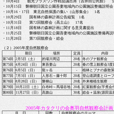
・
10月4日 観光プラスワン作戦会議出席（吉井田公民館） 
・
10月15日 磐梯朝日国立公園吾妻地域内の公園施設整備説明会
・
10月16・17日 東北自然保護の集い（山形集会） 1名
・
10月29日 国有林の森林計画公告縦覧 1名
・
10月31日 第72回観察会（高土山） 17名
・
11月18日 国有林の森林計画に関する意見書提出
・
11月25日 磐梯朝日国立公園吾妻地域内の公園施設整備再説
・
11月28日 第73回観察会・総会
（２）
2005年度
自然観察会
期日
場所
定員
内容
第
74回
2月5日（土）
的場川周辺
20名
冬のブナ観察会
第
75回
4月24日（日）
東吾妻山
20名
春の雪上観察会
3度
第
76回
6月5日（日）
龍ヶ岳
-
植林とブナの森散
第
77回
7月3日（日）
人形石～藤十郎
20名
登山道調査とロー
第
78回
8月28日（日）
磐梯山
20名
外来種植生観察
第
79回
10月22日（土）
白布峠～馬場谷地
20名
紅葉観察会
(芋煮会
第
80回
11月27日（日）
高旗山
30名
総会＋温泉
(源田温
2005年カタクリの会奥羽自然観察会計画
月 日
回数
自然観察会のテーマ