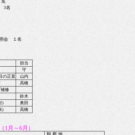
１名
 3名
明会 １名
担当
守
目の正直
山内
策
高橋
プ補修
鈴木
付)
奥田
泉)
高橋
（1月～6月）
観
察
地