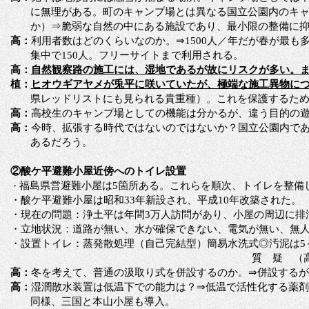
に無理がある。町のキャンプ場とは異なる国立公園内のキ
か）
⇒脆弱な自然の中にある施設であり、最小限の整備に
高：
利用者数はどのくらいなのか。
⇒1500人／年だが春が最も
集中で150人。フリーサイトまで利用される。
高：
自然観察路の施工には、湿地であるが故にリスクが多い。
植：
ヒオウギアヤメが兎平に咲いていたが、極端な施工異物に
県レッドリストにも見られる貴重種）。これを保護するた
高：
高校生のキャンプ場としての機能は分かるが、違う目的の
高：
今時、拡張する時代ではないのではないか？国立公園内で
あるだろう。
②酸ケ平避難小屋近傍へのトイレ設置
福島県営避難小屋は
5箇所ある。これらを順次、トイレを整備
・
・酸ケ平避難小屋は昭和
33年新設され、平成10年改築された。
・現在の問題：浄土平は年間
3万人訪問があり、小屋の周辺に排
・立地状況：道路が無い、水が確保できない、電気が無い、無
・設置トイレ：蒸発散処理（自己完結型）簡易水洗式
◎汚泥は5
質 疑
（
高：
冬を考えて、普通の汲取り式を併設するのか。
⇒併設する
高：
湿潤散水装置は低温下での能力は？
⇒低温で活性化する薬剤
同様、三国と本山小屋も導入。