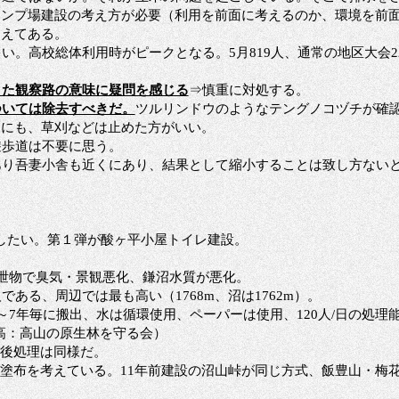
ャンプ場建設の考え方が必要（利用を前面に考えるのか、環境を前
抑えてある。
多い。高校総体利用時がピークとなる。5月819人、通常の地区大会2
また観察路の意味に疑問を感じる
⇒慎重に対処する。
ついては除去すべきだ。
ツルリンドウのようなテングノコヅチが確
めにも、草刈などは止めた方がいい。
遊歩道は不要に思う。
あり吾妻小舎も近くにあり、結果として縮小することは致し方ない
したい。第１弾が酸ヶ平小屋トイレ建設。
泄物で臭気・景観悪化、鎌沼水質が悪化。
人である、周辺では最も高い（
1768m、沼は1762m）。
～7年毎に搬出、水は循環使用、ペーパーは使用、120人/日の処理
高：高山の原生林を守る会）
が後処理は同様だ。
塗布を考えている。11年前建設の沼山峠が同じ方式、飯豊山・梅