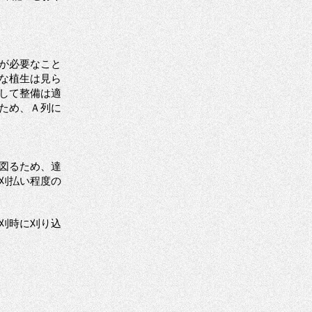
が必要なこと
な植生は見ら
して整備は適
ため、Ａ列に
図るため、達
刈払い程度の
刈時に刈り込