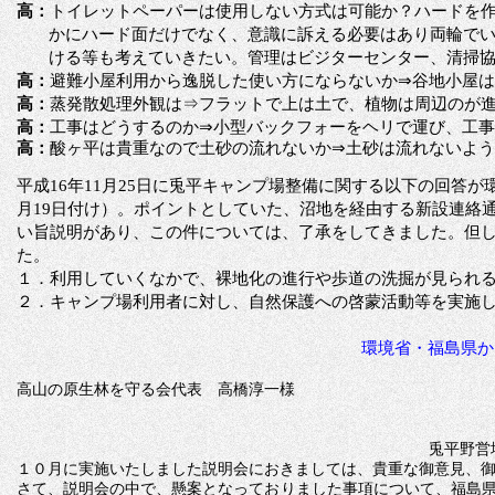
高：
トイレットペーパーは使用しない方式は可能か？ハードを
かにハード面だけでなく、意識に訴える必要はあり両輪で
ける等も考えていきたい。管理はビジターセンター、清掃
高：
避難小屋利用から逸脱した使い方にならないか
⇒谷地小屋
高：
蒸発散処理外観は
⇒フラットで上は土で、植物は周辺のが
高：
工事はどうするのか
⇒小型バックフォーをヘリで運び、工
高：
酸ヶ平は貴重なので土砂の流れないか
⇒土砂は流れないよ
平成
16年11月25日に兎平キャンプ場整備に関する以下の回答
月19日付け）。ポイントとしていた、沼地を経由する新設連絡
い旨説明があり、この件については、了承をしてきました。但
た。
１．利用していくなかで、裸地化の進行や歩道の洗掘が見られ
２．キャンプ場利用者に対し、自然保護への啓蒙活動等を実施
環境省・福島県か
高山の原生林を守る会代表 高橋淳一様
兎平野営
１０月に実施いたしました説明会におきましては、貴重な御意見、
さて、説明会の中で、懸案となっておりました事項について、福島