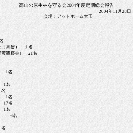
高山の原生林を守る会
2004年度定期総会報告
2004年11月28
会場：アットホーム大玉
名
たま高畠） １名
黄観察会） 21名
 1名
 1名
１名
 1名
 17名
 1名
島 6名
１名