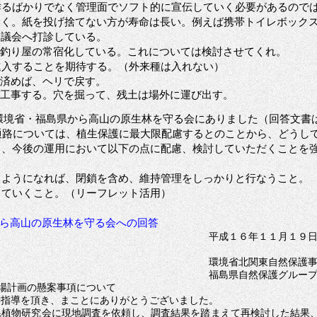
作るばかりでなく管理面でソフト的に宣伝していく必要があるので
いく。紙を投げ捨てない方が寿命は長い。例えば携帯トイレボック
協議会へ打診している。
は釣り屋の常宿化している。これについては検討させてくれ。
進入することを期待する。（外来種は入れない）
事済めば、ヘリで戻す。
う工事する。穴を掘って、残土は場外に運び出す。
が環境省・福島県から高山の原生林を守る会にありました（回答文書は平
通路については、植生保護に最大限配慮するとのことから、どうし
し、今後の運用において以下の点に配慮、検討していただくことを
るようになれば、閉鎖を含め、維持管理をしっかりと行なうこと。
していくこと。（リーフレット活用）
ら高山の原生林を守る会への回答
平成１６年１１月１９
環境省北関東自然保護
福島県自然保護グルー
場計画の懸案事項について
御指導を頂き、まことにありがとうございました。
県植物研究会に現地調査を依頼し、調査結果を踏まえて再検討した結果