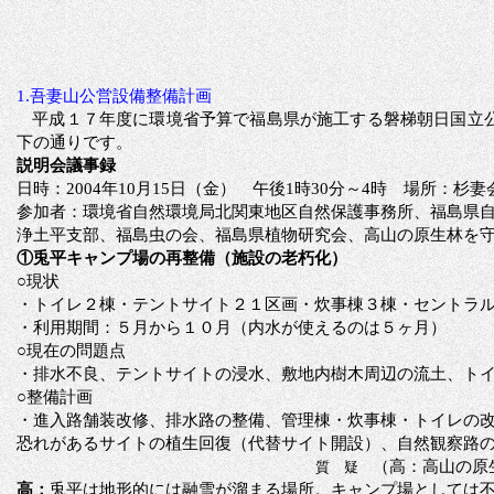
1.
吾妻山公営設備整備計画
平成１７年度に
環境省予算で福島県が施工する
磐梯朝日国立
下の通りです。
説明会議事録
日時：
2004年10月15日（金） 午後1時30分～4時 場所：杉
参加者：環境省自然環境局北関東地区自然保護事務所、福島県
浄土平支部、福島虫の会、福島県植物研究会、高山の原生林を
①兎平キャンプ場の再整備（施設の老朽化）
○現状
・トイレ２棟・テントサイト２１区画・炊事棟３棟・セントラ
・利用期間：５月から１０月（内水が使えるのは５ヶ月）
○現在の問題点
・排水不良、テントサイトの浸水、敷地内樹木周辺の流土、ト
○整備計画
・進入路舗装改修、排水路の整備、管理棟・炊事棟・トイレの
恐れがあるサイトの植生回復（代替サイト開設）、自然観察路の
（高：高山の原
質 疑
高：
兎平は地形的には融雪が溜まる場所。キャンプ場としては