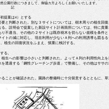
自然公園行政につきまして、御協カ方よろしくお願いいたします。
記
当初提案は
4
）とする
必要と判断された。別な３サイトについては、樹木周りの植生回復
なる。説明会で提案した新設サイト計画箇所については、特に貴重
あり不適当、その他の２サイトは既存樹木を切らない規模を条件と
サイトの減に対応し、現在利用が少ないＡ列への利用誘導も図るる
は、植生の回復状況をふまえ、慎重に検討する。
備する。
、植生への影響は小さいと判断された。よってＡ列の利用性向上を
水を透過する「鋼性グレーチング歩道」で整備し、その他はササの
いることが確認された。園路の整備時に十分留意するとともに、草