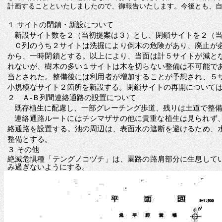
計画することといたしましたので、御報告いたします。今後とも、
１
サイトの閉鎖・新設について
新設サイト数を２（当初提案は３）とし、閉鎖サイトを２（
Ｃ列のうち２サイトは洗掘により倒木の危険があり、廃止が
から、一時閉鎖とする。以上により、当面は計５サイトが減と
れないが、樹木の多い１サイトは木を切らない整備は不可能で
当とされた。整備後には利用者が増加することが予想され、５
小規模なサイト２箇所を新設する。閉鎖サイトの再開について
２ Ａ‐Ｂ列間連絡通路の設置について
既存植生に配慮し、一部グレーチング歩道、残りは土道で整
連絡通路ルートにはチシマザサの他に貴重な植生は見られず
絡通路を設置する。池の周辺は、表面水の遮断を避けるため、
整備とする。
３
その他
絶滅危惧種「テングノコヅチ」は、園路の路肩部分に生息して
み過ぎないようにする。