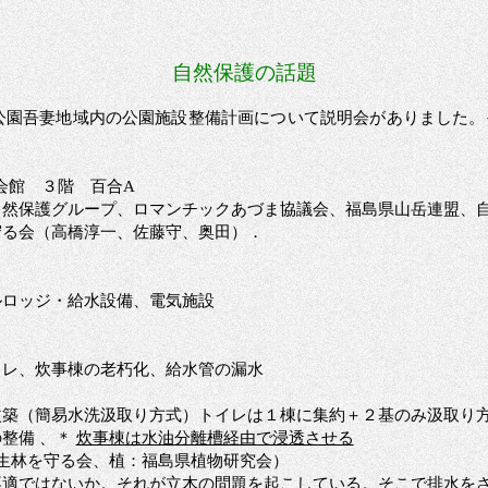
自然保護の話題
公園吾妻地域内の公園施設整備計画について説明会がありました。
妻会館 ３階 百合A
自然保護グループ、ロマンチックあづま協議会、福島県山岳連盟、
守る会（高橋淳一、佐藤守、奥田）．
ルロッジ・給水設備、電気施設
イレ、炊事棟の老朽化、給水管の漏水
改築（簡易水洗汲取り方式）トイレは１棟に集約＋２基のみ汲取り
整備 、＊
炊事棟は水油分離槽経由で浸透させる
生林を守る会、植：福島県植物研究会）
不適ではないか。それが立木の問題を起こしている。そこで排水を