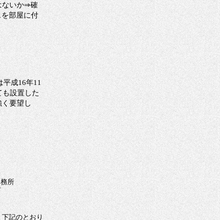
はないか
⇒確
スを部屋に付
成16年11
ても設置した
強く要望し
日
事務所
プ
、下記のとおり