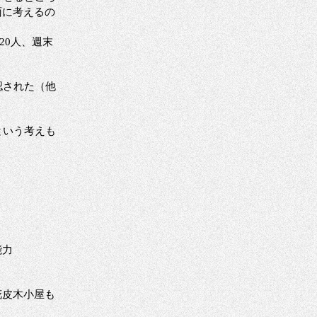
面に考えるの
20人、週末
認された（他
という考えも
能力
花皮木小屋も