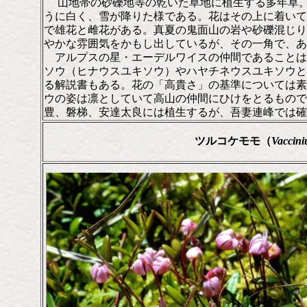
山地帯の砂礫地等の乾いた草地に植生する多年草
うに白く、雪が降りた様である。花はその上に着いて
で雄花と雌花がある。真夏の鬼面山の岩や砂礫混じり
やかな雰囲気をかもし出しているが、その一角で、あ
アルプスの星・エーデルワイスの仲間であることは
ソウ（ヒナウスユキソウ）やハヤチネウスユキソウと
る解説書もある。花の「高貴さ」の基準については素
ウの姿は凛としていて高山の仲間にひけをとるもので
豊、磐梯、安達太良には植生するが、吾妻連峰では確
ツルコケモモ
（
Vaccini