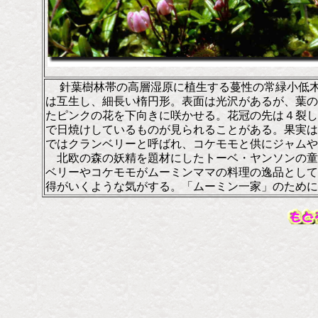
針葉樹林帯の高層湿原に植生する蔓性の常緑小低
は互生し、細長い楕円形。表面は光沢があるが、葉の
たピンクの花を下向きに咲かせる。花冠の先は４裂し
で日焼けしているものが見られることがある。果実は
ではクランベリーと呼ばれ、コケモモと供にジャムや
北欧の森の妖精を題材にしたトーベ・ヤンソンの童
ベリーやコケモモがムーミンママの料理の逸品として
得がいくような気がする。「ムーミン一家」のために