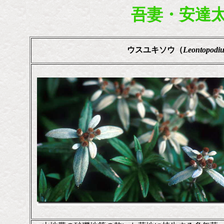
吾妻・安達
ウスユキソウ
（
Leontopodi