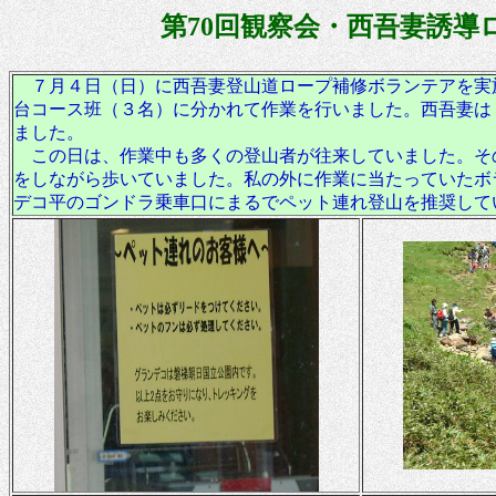
第
70回観察会・西吾妻誘導ロー
７月４日（日）に西吾妻登山道ロープ補修ボランテアを実
台コース班（３名）に分かれて作業を行いました。西吾妻は
ました。
この日は、作業中も多くの登山者が往来していました。そ
をしながら歩いていました。私の外に作業に当たっていたボ
デコ平のゴンドラ乗車口にまるでペット連れ登山を推奨して