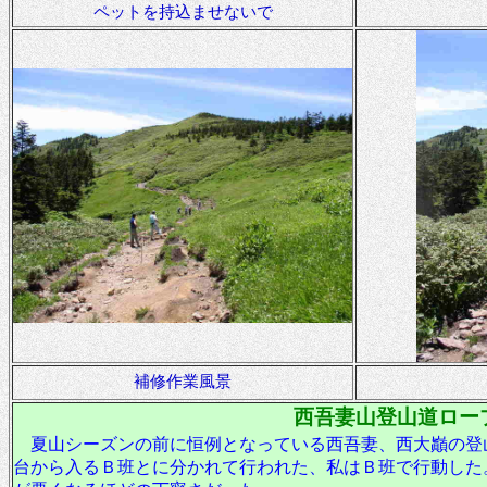
ペットを持込ませないで
補修作業風景
西吾妻山登山道ロー
夏山シーズンの前に恒例となっている西吾妻、西大巓の登
台から入るＢ班とに分かれて行われた、私はＢ班で行動した