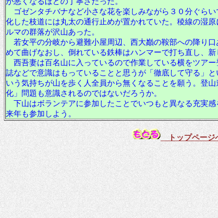
が悪くなるほどの丁寧さだった。
ゴゼンタチバナなど小さな花を楽しみながら３０分ぐらい
化した枝道には丸太の通行止めが置かれていた。稜線の湿原
ルマの群落が沢山あった。
若女平の分岐から避難小屋周辺、西大巓の鞍部への降り口
めて曲げなおし、倒れている鉄棒はハンマーで打ち直し、新
西吾妻は百名山に入っているので作業している横をツアー
誌などで意識はもっていることと思うが「徹底して守る」と
いう気持ちが山を歩く人全員から無くなることを願う。登山
化」問題も意識されるのではないだろうか。
下山はボランテアに参加したことでいつもと異なる充実感
来年も参加しよう。
トップページ