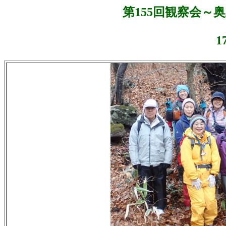
第
155
回観察会～奥
1