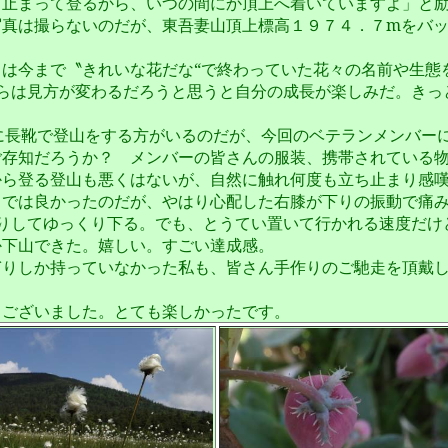
ち止まって登るから、いつの間にか頂上へ着いていますよ」と
写真は撮らないのだが、東吾妻山頂上標高１９７４．７mをバ
。
は今まで〝きれいな花だな“で終わっていた花々の名前や生態
らは見方が変わるだろうと思うと自分の成長が楽しみだ。きっ
に長靴で登山をする方がいるのだが、今回のベテランメンバーに
ご存知だろうか？ メンバーの皆さんの服装、携帯されている
から登る登山も悪くはないが、自然に触れ何度も立ち止まり感
までは良かったのだが、やはり心配した右膝が下りの振動で痛
りしてゆっくり下る。でも、とうてい置いて行かれる速度だけ
か下山できた。嬉しい。すごい達成感。
ぎりしか持っていなかった私も、皆さん手作りのご馳走を頂戴
うございました。とても楽しかったです。