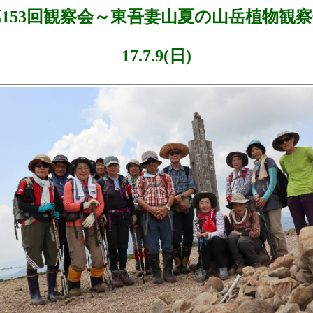
第
153
回観察会～東吾妻山夏の山岳植物観察
17.7.9(
日
)