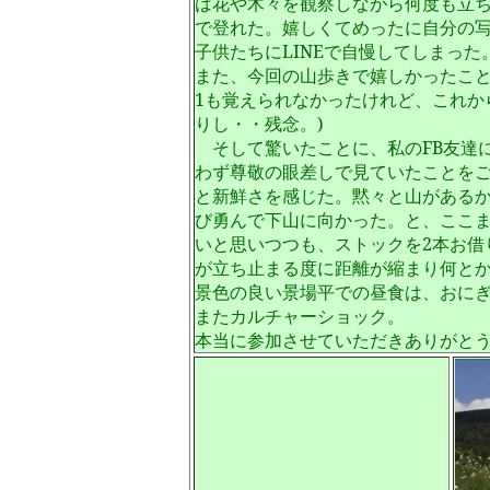
は花や木々を観察しながら何度も立
で登れた。嬉しくてめったに自分の
子供たちにLINEで自慢してしまった
また、今回の山歩きで嬉しかったこと
1も覚えられなかったけれど、これか
りし・・残念。)
そして驚いたことに、私のFB友達
わず尊敬の眼差しで見ていたことを
と新鮮さを感じた。黙々と山がある
び勇んで下山に向かった。と、ここ
いと思いつつも、ストックを2本お借
が立ち止まる度に距離が縮まり何と
景色の良い景場平での昼食は、おに
またカルチャーショック。
本当に参加させていただきありがと