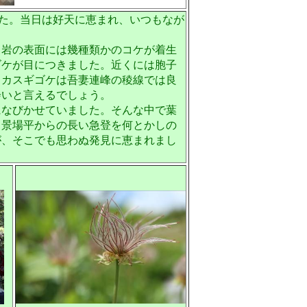
した。当日は好天に恵まれ、いつもなが
る岩の表面には幾種類かのコケが着生
ゴケが目につきました。近くには胞子
タカスギゴケは吾妻連峰の稜線では良
会いと言えるでしょう。
になびかせていました。そんな中で葉
。景場平からの長い急登を何とかしの
が、そこでも思わぬ発見に恵まれまし