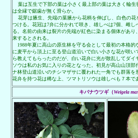
葉は互生で下部の葉は小さく最上部の葉は大きく輪生
は全縁で鋸歯が無く滑らか。
花芽は腋生、先端の葉腋から花柄を伸ばし、白色の花
つける。花冠は
7
弁に分かれて咲き、雄しべは
7
個、雌し
る。名前の由来は裂片の先端が紅色に染まる個体があり
来するとされる。
1988
年夏に高山の原生林を守る会として最初の本格的
に麦平から頂上に至る登山道沿いで白い小さな花が咲い
ら教えてもらったのだが、白い花弁に光が散乱してダイ
ソウは私のお気に入りの花となった。初見が高山山頂部
ナ林登山道沿いのチシマザサに覆われた一角でも群落を
花弁を持つ花は稀な上、ツマトリソウは雄しべも７本で
キバナウツギ
（
Weigela max