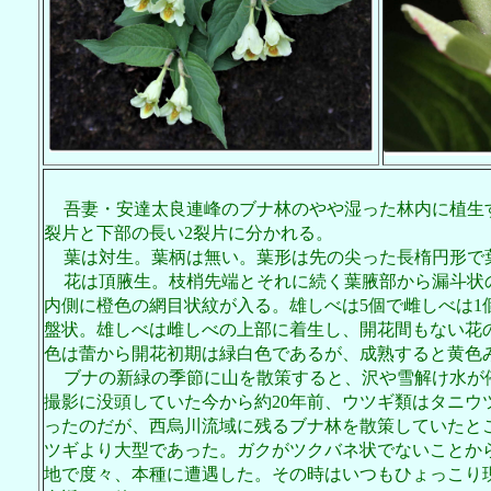
吾妻・安達太良連峰のブナ林のやや湿った林内に植生
裂片と下部の長い
2
裂片に分かれる。
葉は対生。葉柄は無い。葉形は先の尖った長楕円形で
花は頂腋生。枝梢先端とそれに続く葉腋部から漏斗状
内側に橙色の網目状紋が入る。雄しべは
5
個で雌しべは
1
盤状。雄しべは雌しべの上部に着生し、開花間もない花
色は蕾から開花初期は緑白色であるが、成熟すると黄色
ブナの新緑の季節に山を散策すると、沢や雪解け水が
撮影に没頭していた今から約
20
年前、ウツギ類はタニウ
ったのだが、西烏川流域に残るブナ林を散策していたと
ツギより大型であった。ガクがツクバネ状でないことか
地で度々、本種に遭遇した。その時はいつもひょっこり