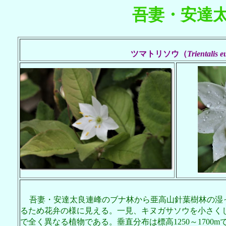
吾妻・安達
ツマトリソウ
（
Trientalis 
吾妻・安達太良連峰のブナ林から亜高山針葉樹林の湿
るため花弁の様に見える。一見、キヌガサソウを小さく
で全く異なる植物である。垂直分布は標高
1250
～
1700m