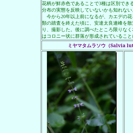
花柄が鮮赤色であることで
3
種は区別でき
分布の実態を反映していないかも知れない
今から
20
年以上前になるが、カエデの花
類の踏査を終えた頃に、安達太良連峰を散
り、撮影した。後に調べたところ限りなく
はコロニー状に群落が形成されていること
ミヤマタムラソウ（Salvia lute