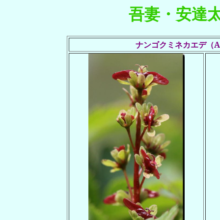
吾妻・安達
ナンゴクミネカエデ（Ace