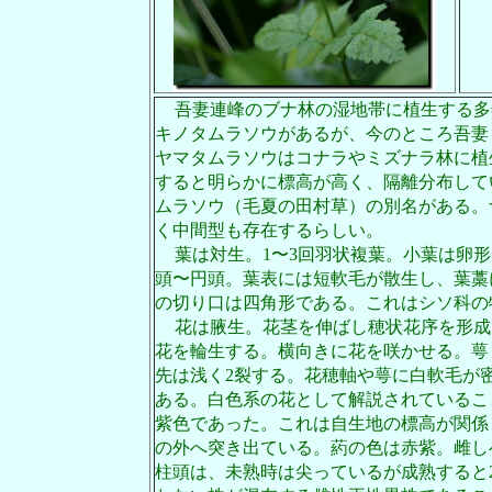
吾妻連峰のブナ林の湿地帯に植生する多
キノタムラソウがあるが、今のところ吾妻
ヤマタムラソウはコナラやミズナラ林に植
すると明らかに標高が高く、隔離分布して
ムラソウ（毛夏の田村草）の別名がある。
く中間型も存在するらしい。
葉は対
⽣
。
1
〜
3
回
⽻
状複葉。
⼩
葉は卵形
頭〜円頭。葉表には短軟
⽑
が散
⽣
し、葉藁
の切り口は四角形である。これはシソ科の
花は腋生。花茎を伸ばし穂状花序を形成
花を輪生する。横向きに花を咲かせる。萼
先は浅く
2
裂する。花穂軸や萼に
⽩
軟
⽑
が
ある。白色系の花として解説されているこ
紫色であった。これは自生地の標高が関係
の外へ突き出ている。葯の色は赤紫。雌し
柱頭は、未熟時は尖っているが成熟すると