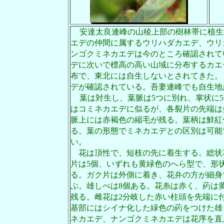
安達太良連峰の山稜上部の樹林帯に植生
エデの仲間に属するウリハダカエデ、ウリ
ンゴクミネカエデは今のところ確認されて
デに次いで標高の高い山域に分布するカエ
布で、東北には自生しないとされてきた。
デが確認されている。吾妻連峰でも自生地
葉は対生し、葉脈は
5
つに別れ、掌状に
5
はコミネカエデに似るが、各裂片の先端は
脈上には赤褐色の縮毛が残る。葉柄は鮮紅
る。葉の形態でミネカエデとの区別は可能
い。
花は頂性で、短枝の先に着生する。総状
片は
5
個、いずれも黄緑色のへら型で、形
る。ガク片は外側に着き、花弁の方が細身
ぶ。雄しべは
8
個ある。花糸は赤く、葯は
残る。雌花は
2
分岐した赤い柱頭を先端に
基部にはシイナ化した緑色の葯をつけた雄
ネカエデ、ナンゴクミネカエデは花序を直