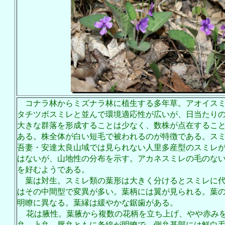
コナラ林からミズナラ林に植生する多年草。アオイス
タチツボスミレと並んで環境適応性が広いが、日当たり
大きな群落を形成することは少なく、数株が点在するこ
ある。株全体が白い短毛で被われるのが特徴である。ス
吾妻・安達太良山域では見られない人里多産型のスミレ
はないが、山地性の分布を示す。アカネスミレの毛のな
を好むようである。
葉は対生。スミレ類の葉形は大きく分けるとスミレに
はその中間型で変異が多い。葉柄には翼が見られる。葉
明瞭に異なる。葉縁は緩やかな鋸歯がある。
花は腋性。葉腋から複数の花柄を立ち上げ、やや赤み
弁、上弁、唇弁ともに条線が明瞭で、側弁基部には鮮白