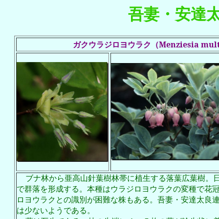
吾妻・安達
ガクウラジロヨウラク（Menziesia multi
ブナ林から亜高山針葉樹林帯に植生する落葉広葉樹。
で群落を形成する。本種はウラジロヨウラクの変種で花
ロヨウラクとの識別が困難な株もある。吾妻・安達太良
は少ないようである。