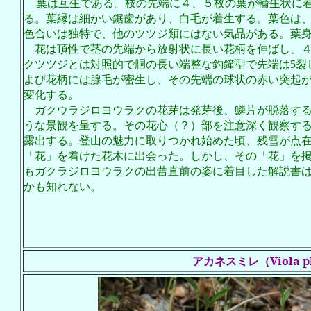
葉は互生である。枝の先端に４、５枚の葉が輪生状に
る。葉縁は細かい鋸歯があり、白毛が着生する。葉色は
色合いは独特で、他のツツジ類にはない気品がある。葉
花は頂性で茎の先端から放射状に長い花柄を伸ばし、
クツツジとは対照的で胴の長い端整な釣鐘型で先端は
5
裂
よび花柄には腺毛が密生し、その先端の球状の赤い突起
変化する。
ガクウラジロヨウラクの花芽は発芽後、鱗片が脱落す
うな景観を呈する。その花心（？）部を注意深く観察す
露出する。登山の魅力に取りつかれ始めた頃、残雪が点
「花」を着けた花木に出会った。しかし、その「花」を
もガクラジロヨウラクの出蕾直前の姿に着目した解説書
かも知れない。
アカネスミレ（Viola p