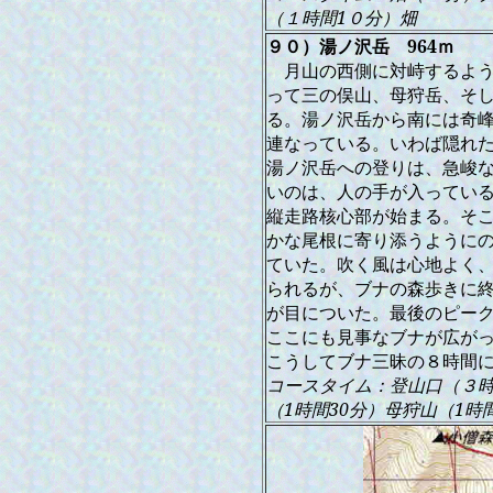
（１時間1０分）畑
９０）
湯ノ沢岳
964ｍ
月山の西側に対峙するよ
って三の俣山、母狩岳、そ
る。湯ノ沢岳から南には奇
連なっている。いわば隠れ
湯ノ沢岳への登りは、急峻
いのは、人の手が入ってい
縦走路核心部が始まる。そ
かな尾根に寄り添うように
ていた。吹く風は心地よく
られるが、ブナの森歩きに
が目についた。最後のピー
ここにも見事なブナが広が
こうしてブナ三昧の８時間
コースタイム：登山口（３時
（1時間30分）母狩山（1時