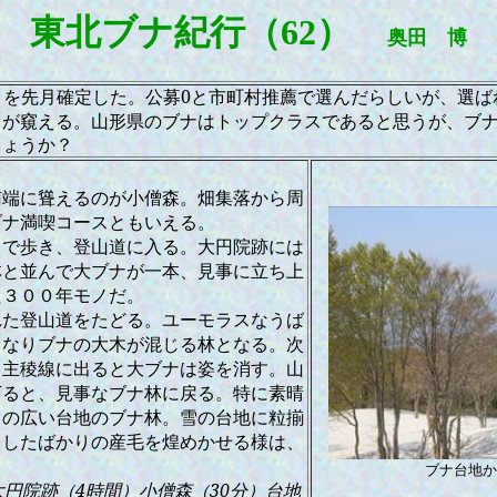
東北ブナ紀行（
62
）
奥田 博
」を先月確定した。公募0と市町村推薦で選んだらしいが、選ば
？が窺える。山形県のブナはトップクラスであると思うが、ブ
しょうか？
南端に聳えるのが小僧森。畑集落から周
ブナ満喫コースともいえる。
まで歩き、登山道に入る。大円院跡には
林と並んで大ブナが一本、見事に立ち上
た３００年モノだ。
れた登山道をたどる。ユーモラスなうば
となりブナの大木が混じる林となる。次
、主稜線に出ると大ブナは姿を消す。山
下ると、見事なブナ林に戻る。特に素晴
ｍの広い台地のブナ林。雪の台地に粒揃
出したばかりの産毛を煌めかせる様は、
ブナ台地か
大円院跡（4時間）小僧森（30分）台地