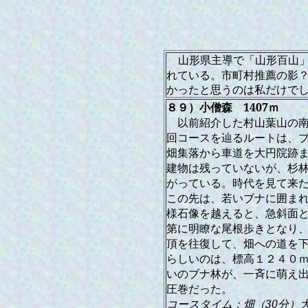
山形県主導で「山形百山
れている。市町村推薦の影
かったと思うのは私だけで
８９）
小僧森
1407ｍ
以前紹介した村山葉山の
回コースを辿るルートは、
畑集落から車道を大円院跡
建物は残っていないが、杉
がっている。時代を見て来
この先は、若いブナに囲ま
様石像を越えると、急斜面
第に明瞭な尾根歩きとなり
頂を往復して、畑への道を
らしいのは、標高１２４０
いのブナ林が、一斉に萌え
圧巻だった。
コースタイム：畑（30分）