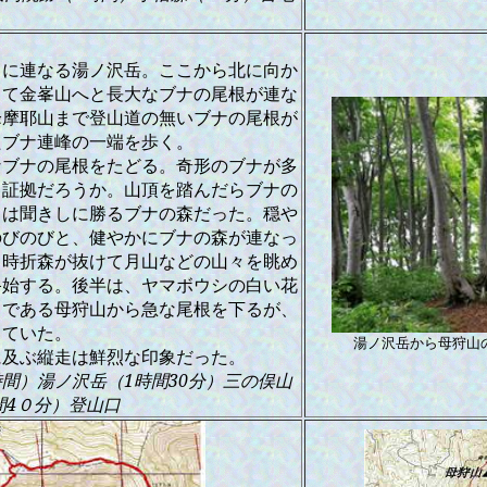
うに連なる湯ノ沢岳。ここから北に向か
して金峯山へと長大なブナの尾根が連な
峰摩耶山まで登山道の無いブナの尾根が
たブナ連峰の一端を歩く。
なブナの尾根をたどる。奇形のブナが多
る証拠だろうか。山頂を踏んだらブナの
こは聞きしに勝るブナの森だった。穏や
のびのびと、健やかにブナの森が連なっ
、時折森が抜けて月山などの山々を眺め
終始する。後半は、ヤマボウシの白い花
クである母狩山から急な尾根を下るが、
っていた。
湯ノ沢岳から母狩山
に及ぶ縦走は鮮烈な印象だった。
間）湯ノ沢岳（1時間30分）三の俣山
間4０分）登山口